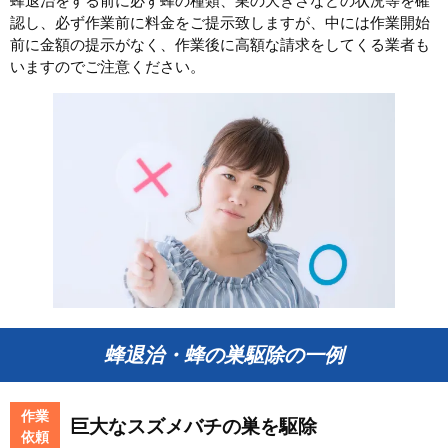
蜂退治をする前に必ず蜂の種類、巣の大きさなどの状況等を確
認し、必ず作業前に料金をご提示致しますが、中には作業開始
前に金額の提示がなく、作業後に高額な請求をしてくる業者も
いますのでご注意ください。
蜂退治・蜂の巣駆除の一例
作業
巨大なスズメバチの巣を駆除
依頼