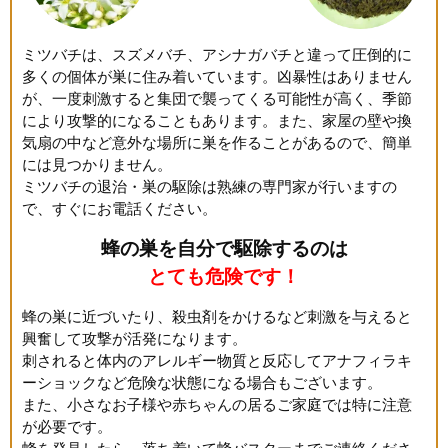
ミツバチは、スズメバチ、アシナガバチと違って圧倒的に
多くの個体が巣に住み着いています。凶暴性はありません
が、一度刺激すると集団で襲ってくる可能性が高く、季節
により攻撃的になることもあります。また、家屋の壁や換
気扇の中など意外な場所に巣を作ることがあるので、簡単
には見つかりません。
ミツバチの退治・巣の駆除は熟練の専門家が行いますの
で、すぐにお電話ください。
蜂の巣を自分で駆除するのは
とても危険です！
蜂の巣に近づいたり、殺虫剤をかけるなど刺激を与えると
興奮して攻撃が活発になります。
刺されると体内のアレルギー物質と反応してアナフィラキ
ーショックなど危険な状態になる場合もございます。
また、小さなお子様や赤ちゃんの居るご家庭では特に注意
が必要です。