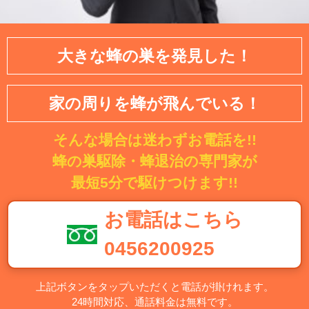
大きな蜂の巣を発見した！
家の周りを蜂が飛んでいる！
そんな場合は迷わずお電話を!!
蜂の巣駆除・蜂退治の専門家が
最短5分で駆けつけます!!
お電話はこちら
0456200925
上記ボタンをタップいただくと電話が掛けれます。
24時間対応、通話料金は無料です。