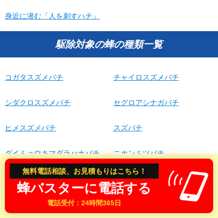
身近に潜む「人を刺すハチ」
駆除対象の蜂の種類一覧
コガタスズメバチ
チャイロスズメバチ
シダクロスズメバチ
セグロアシナガバチ
ヒメスズメバチ
スズバチ
ダイミョウキマダラハナバチ
ニホンミツバチ
無料電話相談、お見積もりはこちら！
セイヨウミツバチ
ババムカシ ハナバチ
蜂バスターに電話する
電話受付：24時間365日
オオフタオビドロバチ
キアシナガバチ