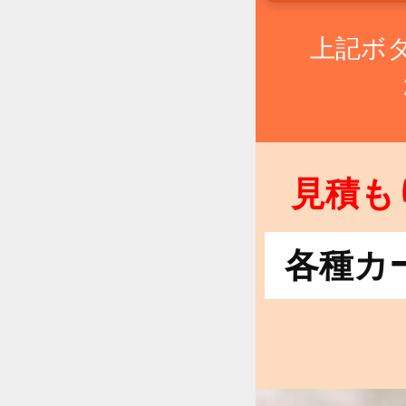
上記ボ
見積も
各種カ