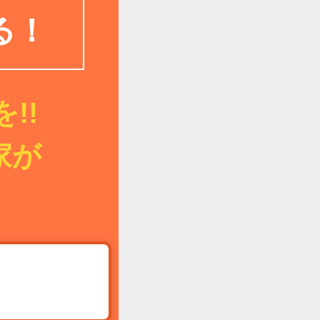
る！
!!
家が
!