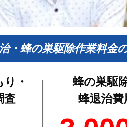
治・蜂の巣駆除作業料金
もり・
蜂の巣駆
調査
蜂退治費