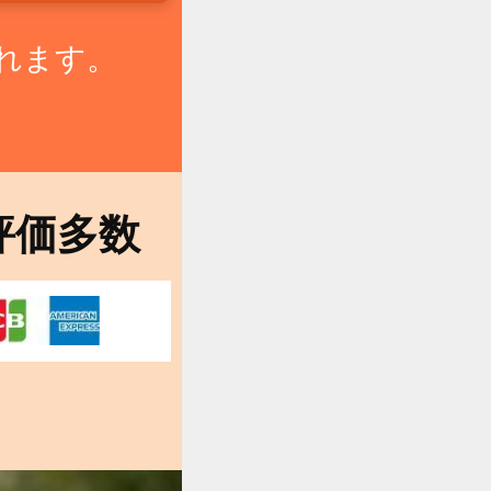
れます。
。
評価多数