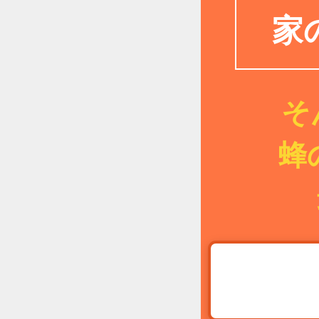
家
そ
蜂