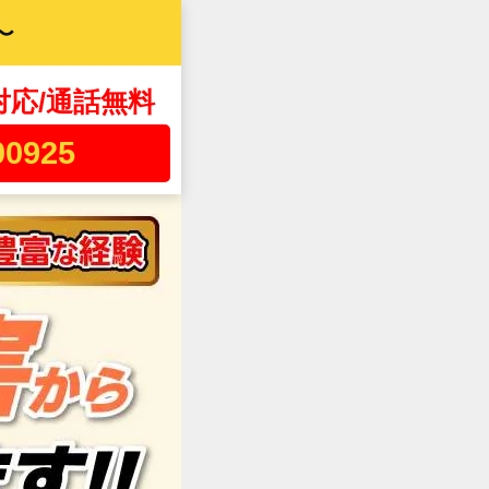
〜
対応/通話無料
00925