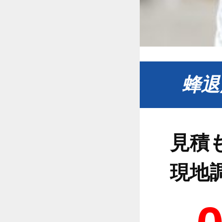
蜂退
見積
現地