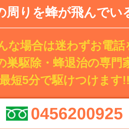
の周りを蜂が飛んでい
んな場合は迷わずお電話を
の巣駆除・蜂退治の専門
最短5分で駆けつけます!
0456200925