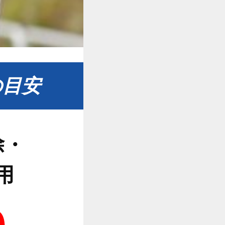
の目安
除・
用