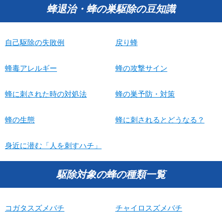
蜂退治・蜂の巣駆除の豆知識
自己駆除の失敗例
戻り蜂
蜂毒アレルギー
蜂の攻撃サイン
蜂に刺された時の対処法
蜂の巣予防・対策
蜂の生態
蜂に刺されるとどうなる？
身近に潜む「人を刺すハチ」
駆除対象の蜂の種類一覧
コガタスズメバチ
チャイロスズメバチ