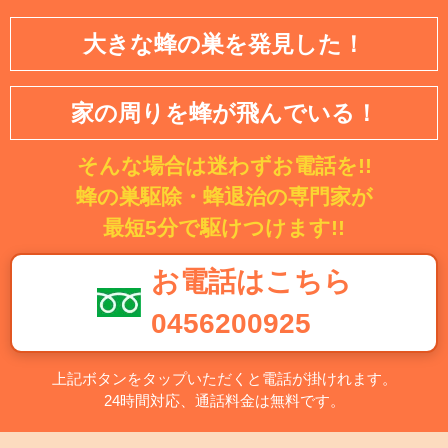
大きな蜂の巣を発見した！
家の周りを蜂が飛んでいる！
そんな場合は迷わずお電話を!!
蜂の巣駆除・蜂退治の専門家が
最短5分で駆けつけます!!
お電話はこちら
0456200925
上記ボタンをタップいただくと電話が掛けれます。
24時間対応、通話料金は無料です。