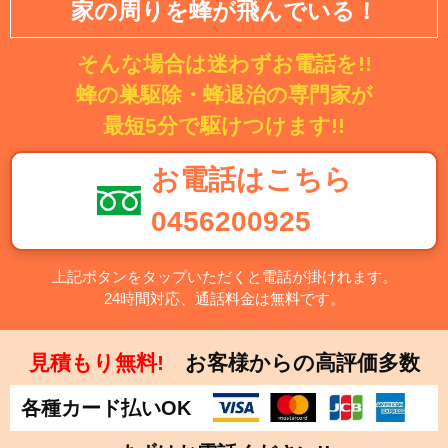
家の周りを蜂が飛んでいる！
そんな場合は迷わずお電話を!!
蜂の巣駆除・蜂退治の専門家が
最短5分で駆けつけます!!
お電話はこちら
0456200925
上記ボタンをタップいただくと電話が掛けれます。
24時間対応、通話料金は無料です。
見積もり無料!
お客様からの高評価多数
各種カード払いOK