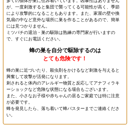
多くの個体が巣に住み着いています。凶暴性はありません
が、一度刺激すると集団で襲ってくる可能性が高く、季節
により攻撃的になることもあります。また、家屋の壁や換
気扇の中など意外な場所に巣を作ることがあるので、簡単
には見つかりません。
ミツバチの退治・巣の駆除は熟練の専門家が行いますの
で、すぐにお電話ください。
蜂の巣を自分で駆除するのは
とても危険です！
蜂の巣に近づいたり、殺虫剤をかけるなど刺激を与えると
興奮して攻撃が活発になります。
刺されると体内のアレルギー物質と反応してアナフィラキ
ーショックなど危険な状態になる場合もございます。
また、小さなお子様や赤ちゃんの居るご家庭では特に注意
が必要です。
蜂を発見したら、落ち着いて蜂バスターまでご連絡くださ
い。