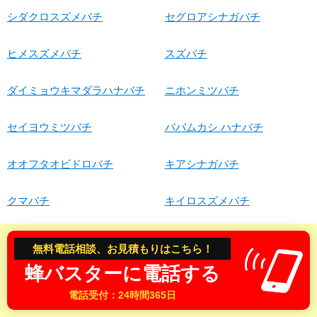
シダクロスズメバチ
セグロアシナガバチ
ヒメスズメバチ
スズバチ
ダイミョウキマダラハナバチ
ニホンミツバチ
セイヨウミツバチ
ババムカシ ハナバチ
オオフタオビドロバチ
キアシナガバチ
クマバチ
キイロスズメバチ
オオカバフスジドロバチ
オオスズメバチ
無料電話相談、お見積もりはこちら！
蜂バスターに電話する
蜂退治・蜂の巣駆除対応地域
電話受付：24時間365日
近年の温暖化現象・異常気象により、日本全国の各地でスズメ