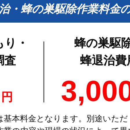
治・蜂の巣駆除作業料金
もり・
蜂の巣駆
調査
蜂退治費
0
3,00
円
は基本料金となります。別途いただ