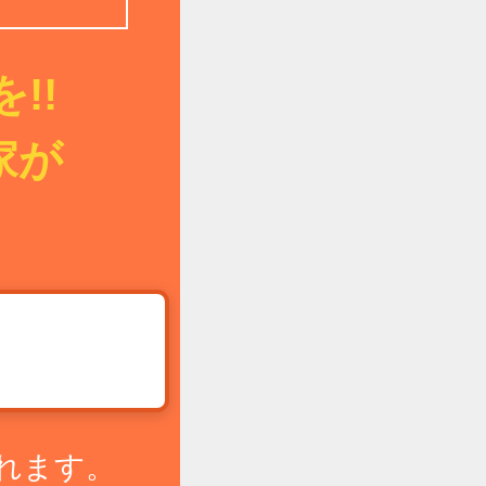
!!
家が
!
れます。