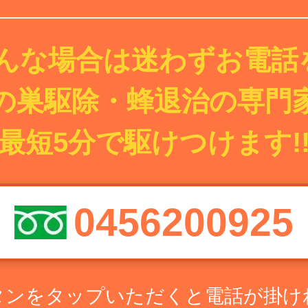
んな場合は迷わずお電話を
の巣駆除・蜂退治の専門
最短5分で駆けつけます!
0456200925
タンをタップいただくと電話が掛け