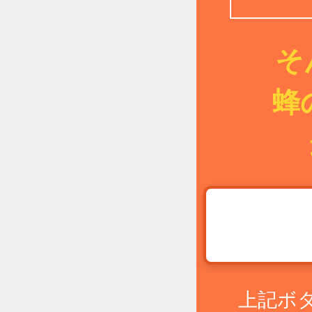
そ
蜂
上記ボ