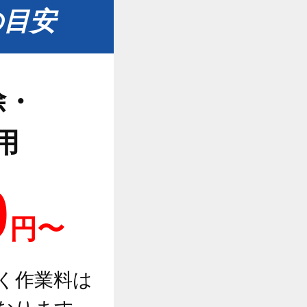
の目安
除・
用
0
円〜
く作業料は