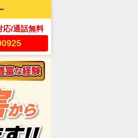
〜
対応/通話無料
00925