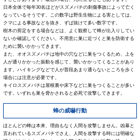
日本全体で毎年30名ほどがスズメバチの刺傷事故によって亡く
なっているそうです。この数字は野生生物による害としては、
クマによる事故などを抜き、ずば抜けて多い数字です。
樹木の剪定をする場合などは、よく観察して蜂が出入りしてい
ないか確認してください。不用意に巣に近づくと巣を防衛する
ために襲いかかってきます。
また、オオスズメバチは地中の穴などに巣をつくるため、上を
人が通りかかった振動を感じて、襲いかかってくることがあり
ます。ハイキングなどで人が普段あまり通らないところを歩く
場合には注意が必要です。
キイロスズメバチは屋根裏や床下などに巣をつくることが多い
です。いずれも巣を脅かされると必死で攻撃してきます。
蜂の威嚇行動
ほとんどの蜂は本来、理由もなく人間を攻撃しません。凶暴と
言われているスズメバチでさえ、人間を攻撃する時には明確な