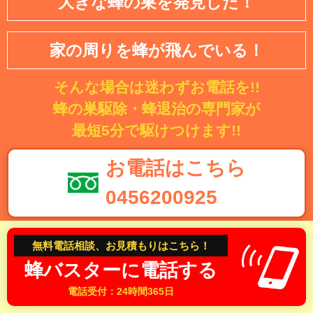
大きな蜂の巣を発見した！
京市、西多摩郡瑞穂町、西多摩郡日の出町、西多摩郡檜原
村、西多摩郡奥多摩町
家の周りを蜂が飛んでいる！
【神奈川県】横浜市・鶴見区・神奈川区・西区・中区・南
区・保土ケ谷区・磯子区・金沢区・港北区・戸塚区・港南
そんな場合は迷わずお電話を!!
区・旭区・緑区・瀬谷区・栄区・泉区・青葉区・都筑区・
川崎市・川崎区・幸区・中原区・高津区・多摩区・宮前
蜂の巣駆除・蜂退治の専門家が
区・麻生区・相模原市・緑区・中央区・南区・横須賀市・
最短5分で駆けつけます!!
平塚市・鎌倉市・藤沢市・小田原市・茅ヶ崎市・逗子市・
三浦市・秦野市・厚木市・大和市・伊勢原市・海老名市・
お電話はこちら
座間市・南足柄市・綾瀬市・葉山町・寒川町・大磯町・二
宮町・中井町・大井町・松田町・山北町・開成町・箱根
0456200925
町・真鶴町・湯河原町・愛川町・清川村
上記ボタンをタップいただくと電話が掛けれます。
【千葉県】千葉市・中央区・花見川区・稲毛区・若葉区・
無料電話相談、お見積もりはこちら！
24時間対応、通話料金は無料です。
緑区・美浜区・銚子市・市川市・船橋市・館山市・木更津
蜂バスターに電話する
市・松戸市・野田市・茂原市・成田市・佐倉市・東金市・
旭市・習志野市・柏市・勝浦市・市原市・流山市・八千代
電話受付：24時間365日
見積もり無料!
お客様からの高評価多数
市・我孫子市・鴨川市・鎌ケ谷市・君津市・富津市・浦安