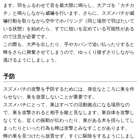
ます。羽をふるわせて音を最大限に鳴らし、大アゴを「カチカ
チ」と鳴らしながら威嚇を行います。さらに、スズメバチが威
嚇行動を取りながら空中でホバリング（同じ場所で羽ばたいて
いる状態）を始めたら、すでに狙いを定めている可能性がある
ので注意が必要です。
この際も、大声を出したり、手やカバンで追い払ったりすると
蜂をさらに興奮させてしまうので、ゆっくり後ずさりしながら
逃げるようにしましょう。
予防
スズメバチの攻撃を予防するためには、身近なところに巣を作
らせない、巣を放置しないことが重要です。
スズメバチにとって、巣はすべての活動拠点になる場所なの
で、巣を攻撃されると相手を敵と見なします。巣自体を攻撃し
なくても、近くの振動が伝わったり、巣がある木を揺らしてし
まったりといった行為も蜂は攻撃とみなすことがあります。
蜂の巣を見つけたら放置せず、すぐに駆除をするようにしまし