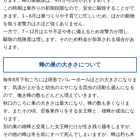
ります。蜂の巣駆除は、4月から5月がおすすめです。
この時期は巣作りの初期段階なので、安全に駆除することがで
きます。1～6月は巣づくりや子育てに忙しいため、ほかの動物
を狙う攻撃力はさほど強くありません。
一方で、7～12月はエサ不足や冬に備えるため攻撃力が増し、
駆除の危険度は増します。そのため料金が加算される場合があ
ります。
蜂の巣の大きさについて
毎年8月下旬ごろには球形でバレーボールほどの大きさになりま
す。気温が上がると幼虫のエサになる昆虫の活動も盛んになる
ので、働き蜂の数もどんどん増えていきます。
秋口のころに巣の大きさは最大になり、蜂の数も多くなりま
す。またその頃、翌春巣作りをする女王蜂と、雄蜂が成虫にな
ります。
別の巣の雄蜂と交尾した女王蜂だけが生き残り越冬しますが、
その他の蜂は冬を前にすべて死んでしまいますが、蜂は朽ち木