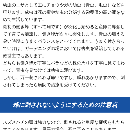
幼虫のエサとして主にチョウやガの幼虫（青虫、毛虫）などを
狩ります。成虫は花の蜜や幼虫の分泌する栄養価の高い液をな
めて生活しています。
最初の働き蜂（すべて雌です）が羽化し始めると産卵に専念し
て子育ても加速し、働き蜂が次々に羽化します。青虫の増える
暑い時期にうまくバランスをとってくれます。うまく付き合っ
ていけば、ガーデニングの場においては害虫を退治してくれる
救世主でもあります。
どちらも働き蜂が丁寧にバラなどの株の周りを丁寧に見てまわ
って、青虫を見つけては幼虫に運びます。
しかし、万一刺されれば痛いですし、腫れあがりますので、刺
されてしまったら病院で治療を受けてください。
蜂に刺されないようにするための注意点
スズメバチの毒は強力なので、刺されると重度な症状をもたら
すことがあります。最悪の場合、死に至ることもあります。