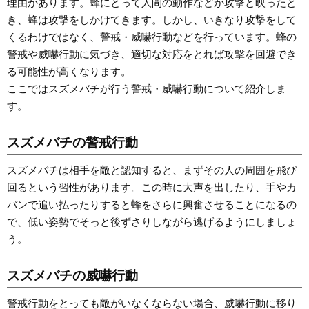
理由があります。蜂にとって人間の動作などが攻撃と映ったと
き、蜂は攻撃をしかけてきます。しかし、いきなり攻撃をして
くるわけではなく、警戒・威嚇行動などを行っています。蜂の
警戒や威嚇行動に気づき、適切な対応をとれば攻撃を回避でき
る可能性が高くなります。
ここではスズメバチが行う警戒・威嚇行動について紹介しま
す。
スズメバチの警戒行動
スズメバチは相手を敵と認知すると、まずその人の周囲を飛び
回るという習性があります。この時に大声を出したり、手やカ
バンで追い払ったりすると蜂をさらに興奮させることになるの
で、低い姿勢でそっと後ずさりしながら逃げるようにしましょ
う。
スズメバチの威嚇行動
警戒行動をとっても敵がいなくならない場合、威嚇行動に移り