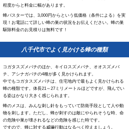
程度からと料金に幅があります。
蜂バスターでは、3,000円からという低価格（条件による）を実
現！お電話にて詳しい蜂の巣の状況をお伝えください。蜂の巣
駆除料金のお見積りは無料です！
八千代市でよく見かける蜂の種類
コガタスズメバチのほか、キイロスズメバチ、オオスズメバ
チ、アシナガバチの4種が多く見かけられます。
中でもコガタスズメバチは、住宅地内で最もよく見かけられる
蜂の種類です。体長21～27ミリメートルほどですが、飛んでい
る姿はかなり大きく感じられます。
蜂のメスは、みんな刺し針をもっていて防衛手段として人や動
物を刺します。ただし、蜂が刺すのは敵にやられそうな時、命
の危険や巣が壊されるなどの危険を感じた時です。
ですので、蜂に対する威嚇行動はなるべく控えましょう。