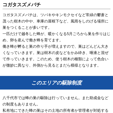
コガタスズメバチ
コガタスズメバチは、ツバキやキンモクセイなど常緑の鬱蒼と
茂った樹木の中や、車庫の屋根下など、風雨をしのげる場所に
巣をつくることが多いです。
一匹だけで越冬した蜂が、暖かくなる5月ごろから巣を作りはじ
め、卵を産んで働き蜂を育てます。
働き蜂が孵ると巣の作り手が増えますので、巣はどんどん大き
くなっていきます。巣は樹木の皮などをかみ砕き、唾液と混ぜ
て作っていきます。このため、使う樹木の種類によって色合い
が微妙に異なり、外側から見るとまだら模様となります。
このエリアの駆除制度
八千代市では蜂の巣の駆除は行っていません。また助成金など
の制度もありません。
私有地にできた蜂の巣はその土地の所有者か管理者が対処する