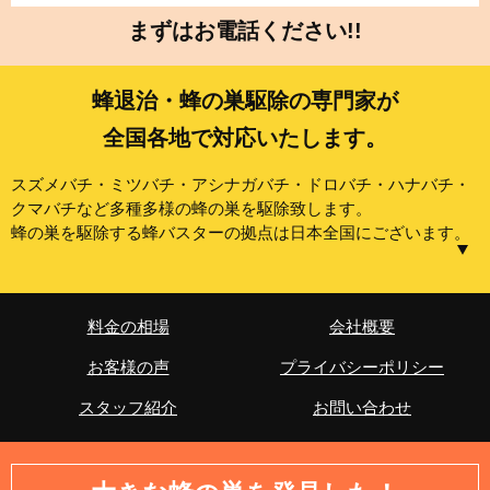
まずはお電話ください!!
蜂退治・蜂の巣駆除の専門家が
全国各地で対応いたします。
スズメバチ・ミツバチ・アシナガバチ・ドロバチ・ハナバチ・
クマバチなど多種多様の蜂の巣を駆除致します。
蜂の巣を駆除する蜂バスターの拠点は日本全国にございます。
【東京都】中央区、港区、新宿区、文京区、台東区、墨田
区、江東区、品川区、目黒区、大田区、世田谷区、渋谷
料金の相場
会社概要
区、中野区、杉並区、豊島区、北区、荒川区、板橋区、練
お客様の声
プライバシーポリシー
馬区、足立区、葛飾区、江戸川区、八王子市、立川市、武
蔵野市、三鷹市、青梅市、府中市、昭島市、調布市、町田
スタッフ紹介
お問い合わせ
市、小金井市、小平市、日野市、東村山市、国分寺市、国
立市、福生市、狛江市、東大和市、清瀬市、東久留米市、
武蔵村山市、多摩市、稲城市、羽村市、あきる野市、西東