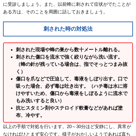
に受診しましょう。また、以前蜂に刺されて症状がでたことが
ある方は、そのことを周囲に話しておきましょう。
刺された時の対処法
刺された現場や蜂の巣から数十メートル離れる。
刺された傷口を流水で強く絞りながら洗い流す。
（蜂の針が残っている場合は、指でそっとつまみ抜
く）
傷口を爪などで圧迫して、毒液をしぼり出す。口で
吸った場合、必ず毒は吐き出す。（ハチ毒は水に溶
けやすいため、傷口から毒液をしぼるように流水で
もみ洗いすると良い）
抗ヒスタミン剤やステロイド軟膏などがあれば塗
布、冷やす。
以上の手順で対処を行います。20～30分ほど安静にし、異常が
なければひとまず安心です。様子がおかしいようであれば直ち