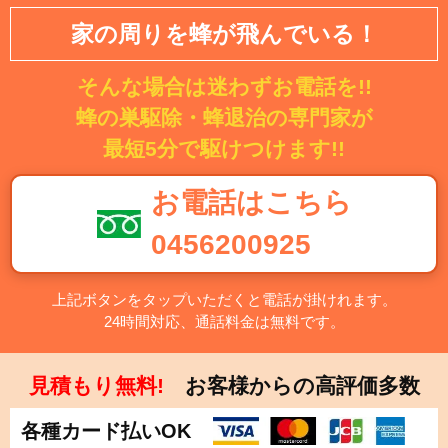
家の周りを蜂が飛んでいる！
そんな場合は迷わずお電話を!!
蜂の巣駆除・蜂退治の専門家が
最短5分で駆けつけます!!
お電話はこちら
0456200925
上記ボタンをタップいただくと電話が掛けれます。
24時間対応、通話料金は無料です。
見積もり無料!
お客様からの高評価多数
各種カード払いOK