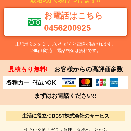
平塚市・鎌倉市・藤沢市・小田原市・茅ヶ崎市・逗子市・
三浦市・秦野市・厚木市・大和市・伊勢原市・海老名市・
お電話はこちら
座間市・南足柄市・綾瀬市・葉山町・寒川町・大磯町・二
宮町・中井町・大井町・松田町・山北町・開成町・箱根
0456200925
町・真鶴町・湯河原町・愛川町・清川村
上記ボタンをタップいただくと電話が掛けれます。
【千葉県】千葉市・中央区・花見川区・稲毛区・若葉区・
24時間対応、通話料金は無料です。
緑区・美浜区・銚子市・市川市・船橋市・館山市・木更津
市・松戸市・野田市・茂原市・成田市・佐倉市・東金市・
旭市・習志野市・柏市・勝浦市・市原市・流山市・八千代
見積もり無料!
お客様からの高評価多数
市・我孫子市・鴨川市・鎌ケ谷市・君津市・富津市・浦安
市・四街道市・袖ケ浦市・八街市・印西市・白井市・富里
各種カード払いOK
市・南房総市・匝瑳市・香取市・山武市・いすみ市・大網
まずはお電話ください!!
白里市・酒々井町・栄町・神崎町・多古町・東庄町・九十
九里町・芝山町・横芝光町・一宮町・睦沢町・長生村・白
子町・長柄町・長南町・大多喜町・御宿町・鋸南町
生活に役立つBEST株式会社のサービス
【埼玉県】さいたま市・西区・北区・大宮区・見沼区・中
すぐに交換！ガラス修理・交換のことなら
央区・桜区・浦和区・南区・緑区・岩槻区・川越市・熊谷