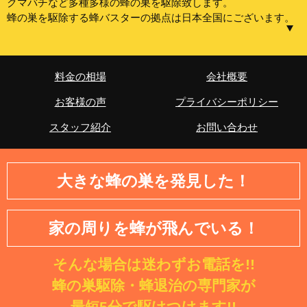
クマバチなど多種多様の蜂の巣を駆除致します。
蜂の巣を駆除する蜂バスターの拠点は日本全国にございます。
【東京都】中央区、港区、新宿区、文京区、台東区、墨田
区、江東区、品川区、目黒区、大田区、世田谷区、渋谷
料金の相場
会社概要
区、中野区、杉並区、豊島区、北区、荒川区、板橋区、練
お客様の声
プライバシーポリシー
馬区、足立区、葛飾区、江戸川区、八王子市、立川市、武
蔵野市、三鷹市、青梅市、府中市、昭島市、調布市、町田
スタッフ紹介
お問い合わせ
市、小金井市、小平市、日野市、東村山市、国分寺市、国
立市、福生市、狛江市、東大和市、清瀬市、東久留米市、
武蔵村山市、多摩市、稲城市、羽村市、あきる野市、西東
大きな蜂の巣を発見した！
京市、西多摩郡瑞穂町、西多摩郡日の出町、西多摩郡檜原
村、西多摩郡奥多摩町
家の周りを蜂が飛んでいる！
【神奈川県】横浜市・鶴見区・神奈川区・西区・中区・南
区・保土ケ谷区・磯子区・金沢区・港北区・戸塚区・港南
そんな場合は迷わずお電話を!!
区・旭区・緑区・瀬谷区・栄区・泉区・青葉区・都筑区・
川崎市・川崎区・幸区・中原区・高津区・多摩区・宮前
蜂の巣駆除・蜂退治の専門家が
区・麻生区・相模原市・緑区・中央区・南区・横須賀市・
最短5分で駆けつけます!!