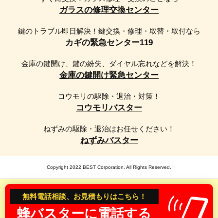
ガラスの修理交換センター
市・川口市・行田市・秩父市・所沢市・飯能市・加須市・
本庄市・東松山市・春日部市・狭山市・羽生市・鴻巣市・
鍵のトラブル即日解決！鍵交換・修理・取替・取付なら
深谷市・上尾市・草加市・越谷市・蕨市・戸田市・入間
カギの緊急センター119
市・朝霞市・志木市・和光市・新座市・桶川市・久喜市・
北本市・八潮市・富士見市・三郷市・蓮田市・坂戸市・幸
金庫の鍵開け、鍵の紛失、ダイヤル忘れなどを解決！
手市・鶴ヶ島市・日高市・吉川市・ふじみ野市・白岡市・
金庫の鍵開け緊急センター
伊奈町・三芳町・毛呂山町・越生町・滑川町・嵐山町・小
川町・川島町・吉見町・鳩山町・ときがわ町・横瀬町・皆
コウモリの駆除・退治・対策！
野町・長瀞町・小鹿野町・東秩父村・美里町・神川町・上
コウモリバスター
里町・寄居町・宮代町・杉戸町・松伏町
ねずみの駆除・退治はお任せください！
【京都府】京都市・北区・上京区・左京区・中京区・東山
ねずみバスター
区・下京区・南区・右京区・伏見区・山科区・西京区・福
知山市・舞鶴市・綾部市・宇治市・宮津市・亀岡市・城陽
Copyright 2022 BEST Corporation. All Rights Reserved.
市・向日市・長岡京市・八幡市・京田辺市・京丹後市・南
丹市・木津川市・町村・乙訓郡・大山崎町・久世郡・久御
無料電話相談、お見積もりはこちら！
山町・綴喜郡・井手町・宇治田原町・相楽郡・笠置町・和
束町・精華町・南山城村・船井郡・京丹波町・与謝郡・伊
蜂バスターに電話する