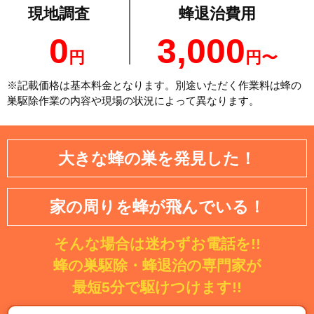
現地調査
蜂退治費用
0
3,000
円
円〜
※記載価格は基本料金となります。別途いただく作業料は蜂の
巣駆除作業の内容や現場の状況によって異なります。
大きな蜂の巣を発見した！
家の周りを蜂が飛んでいる！
そんな場合は迷わずお電話を!!
蜂の巣駆除・蜂退治の専門家が
最短5分で駆けつけます!!