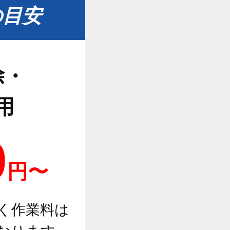
の目安
除・
用
0
円〜
く作業料は