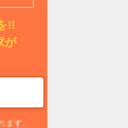
!!
家が
!
れます。