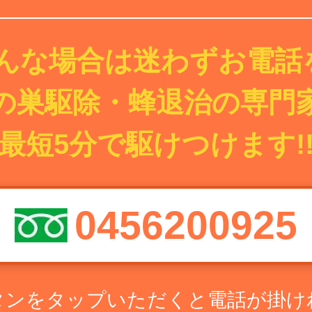
んな場合は迷わずお電話を
の巣駆除・蜂退治の専門
最短5分で駆けつけます!
0456200925
タンをタップいただくと電話が掛け