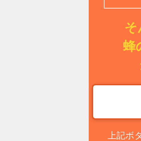
そ
蜂
上記ボ