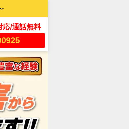
〜
対応/通話無料
00925