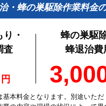
治・蜂の巣駆除作業料金
もり・
蜂の巣駆
調査
蜂退治費
0
3,00
円
は基本料金となります。別途いただ