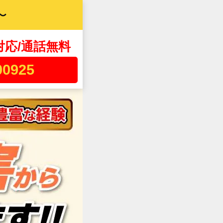
〜
対応/通話無料
00925