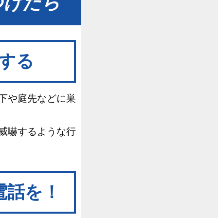
つけたら
する
下や庭先などに巣
威嚇するような行
電話を！