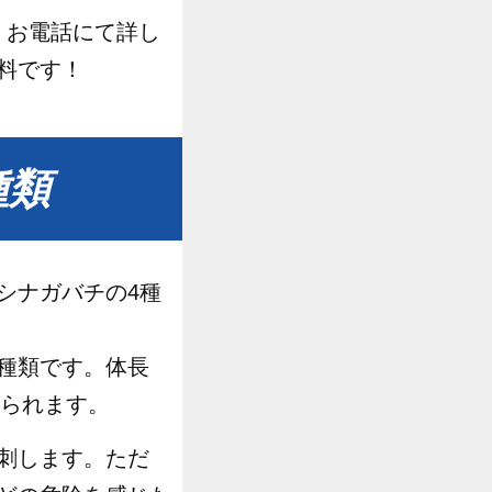
！お電話にて詳し
料です！
種類
シナガバチの4種
種類です。体長
じられます。
刺します。ただ