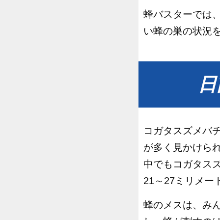
蜂バスターでは、
い蜂の巣の状況
日
コガタスズメバ
が多く見かけら
中でもコガタス
21～27ミリメ
蜂のメスは、み