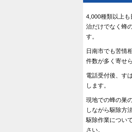
4,000種類以
治だけでなく蜂
す。
日南市でも苦情
件数が多く寄せ
電話受付後、す
します。
現地での蜂の巣
しながら駆除方
駆除作業につい
さい。