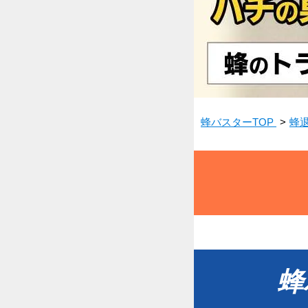
蜂バスターTOP
蜂
蜂