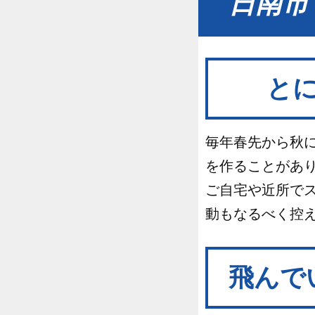
日南市
と
毎年春先から秋
を作ることがあ
ご自宅や近所で
動もなるべく控
飛んで