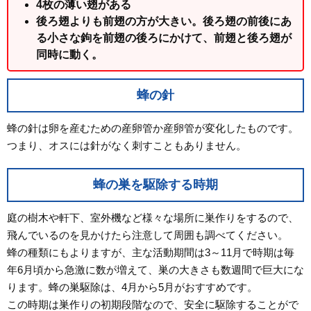
4枚の薄い翅がある
後ろ翅よりも前翅の方が大きい。後ろ翅の前後にあ
る小さな鉤を前翅の後ろにかけて、前翅と後ろ翅が
同時に動く。
蜂の針
蜂の針は卵を産むための産卵管か産卵管が変化したものです。
つまり、オスには針がなく刺すこともありません。
蜂の巣を駆除する時期
庭の樹木や軒下、室外機など様々な場所に巣作りをするので、
飛んでいるのを見かけたら注意して周囲も調べてください。
蜂の種類にもよりますが、主な活動期間は3～11月で時期は毎
年6月頃から急激に数が増えて、巣の大きさも数週間で巨大にな
ります。蜂の巣駆除は、4月から5月がおすすめです。
この時期は巣作りの初期段階なので、安全に駆除することがで