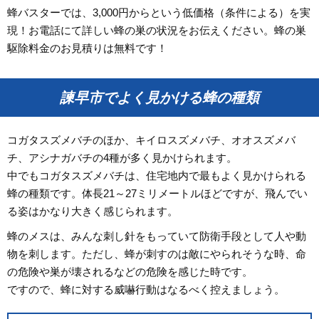
蜂バスターでは、3,000円からという低価格（条件による）を実
現！お電話にて詳しい蜂の巣の状況をお伝えください。蜂の巣
駆除料金のお見積りは無料です！
諫早市でよく見かける蜂の種類
コガタスズメバチのほか、キイロスズメバチ、オオスズメバ
チ、アシナガバチの4種が多く見かけられます。
中でもコガタスズメバチは、住宅地内で最もよく見かけられる
蜂の種類です。体長21～27ミリメートルほどですが、飛んでい
る姿はかなり大きく感じられます。
蜂のメスは、みんな刺し針をもっていて防衛手段として人や動
物を刺します。ただし、蜂が刺すのは敵にやられそうな時、命
の危険や巣が壊されるなどの危険を感じた時です。
ですので、蜂に対する威嚇行動はなるべく控えましょう。