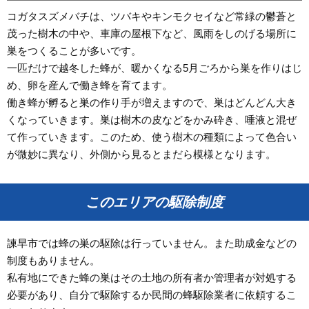
コガタスズメバチは、ツバキやキンモクセイなど常緑の鬱蒼と
茂った樹木の中や、車庫の屋根下など、風雨をしのげる場所に
巣をつくることが多いです。
一匹だけで越冬した蜂が、暖かくなる5月ごろから巣を作りはじ
め、卵を産んで働き蜂を育てます。
働き蜂が孵ると巣の作り手が増えますので、巣はどんどん大き
くなっていきます。巣は樹木の皮などをかみ砕き、唾液と混ぜ
て作っていきます。このため、使う樹木の種類によって色合い
が微妙に異なり、外側から見るとまだら模様となります。
このエリアの駆除制度
諫早市では蜂の巣の駆除は行っていません。また助成金などの
制度もありません。
私有地にできた蜂の巣はその土地の所有者か管理者が対処する
必要があり、自分で駆除するか民間の蜂駆除業者に依頼するこ