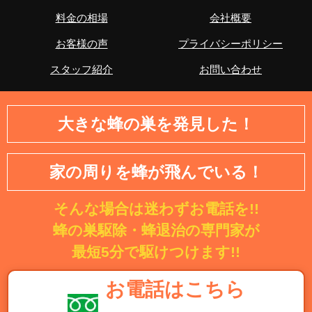
区、江東区、品川区、目黒区、大田区、世田谷区、渋谷
料金の相場
会社概要
区、中野区、杉並区、豊島区、北区、荒川区、板橋区、練
お客様の声
プライバシーポリシー
馬区、足立区、葛飾区、江戸川区、八王子市、立川市、武
蔵野市、三鷹市、青梅市、府中市、昭島市、調布市、町田
スタッフ紹介
お問い合わせ
市、小金井市、小平市、日野市、東村山市、国分寺市、国
立市、福生市、狛江市、東大和市、清瀬市、東久留米市、
武蔵村山市、多摩市、稲城市、羽村市、あきる野市、西東
大きな蜂の巣を発見した！
京市、西多摩郡瑞穂町、西多摩郡日の出町、西多摩郡檜原
村、西多摩郡奥多摩町
家の周りを蜂が飛んでいる！
【神奈川県】横浜市・鶴見区・神奈川区・西区・中区・南
区・保土ケ谷区・磯子区・金沢区・港北区・戸塚区・港南
そんな場合は迷わずお電話を!!
区・旭区・緑区・瀬谷区・栄区・泉区・青葉区・都筑区・
川崎市・川崎区・幸区・中原区・高津区・多摩区・宮前
蜂の巣駆除・蜂退治の専門家が
区・麻生区・相模原市・緑区・中央区・南区・横須賀市・
最短5分で駆けつけます!!
平塚市・鎌倉市・藤沢市・小田原市・茅ヶ崎市・逗子市・
三浦市・秦野市・厚木市・大和市・伊勢原市・海老名市・
お電話はこちら
座間市・南足柄市・綾瀬市・葉山町・寒川町・大磯町・二
宮町・中井町・大井町・松田町・山北町・開成町・箱根