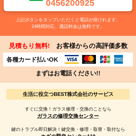
0456200925
町・真鶴町・湯河原町・愛川町・清川村
上記ボタンをタップいただくと電話が掛けれます。
【千葉県】千葉市・中央区・花見川区・稲毛区・若葉区・
24時間対応、通話料金は無料です。
緑区・美浜区・銚子市・市川市・船橋市・館山市・木更津
市・松戸市・野田市・茂原市・成田市・佐倉市・東金市・
旭市・習志野市・柏市・勝浦市・市原市・流山市・八千代
見積もり無料!
お客様からの高評価多数
市・我孫子市・鴨川市・鎌ケ谷市・君津市・富津市・浦安
市・四街道市・袖ケ浦市・八街市・印西市・白井市・富里
各種カード払いOK
市・南房総市・匝瑳市・香取市・山武市・いすみ市・大網
まずはお電話ください!!
白里市・酒々井町・栄町・神崎町・多古町・東庄町・九十
九里町・芝山町・横芝光町・一宮町・睦沢町・長生村・白
子町・長柄町・長南町・大多喜町・御宿町・鋸南町
生活に役立つBEST株式会社のサービス
【埼玉県】さいたま市・西区・北区・大宮区・見沼区・中
すぐに交換！ガラス修理・交換のことなら
央区・桜区・浦和区・南区・緑区・岩槻区・川越市・熊谷
ガラスの修理交換センター
市・川口市・行田市・秩父市・所沢市・飯能市・加須市・
本庄市・東松山市・春日部市・狭山市・羽生市・鴻巣市・
鍵のトラブル即日解決！鍵交換・修理・取替・取付なら
深谷市・上尾市・草加市・越谷市・蕨市・戸田市・入間