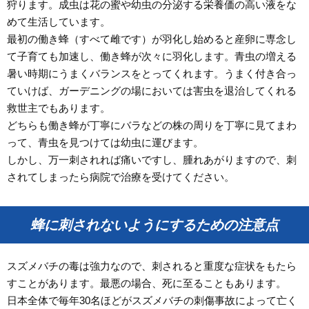
狩ります。成虫は花の蜜や幼虫の分泌する栄養価の高い液をな
めて生活しています。
最初の働き蜂（すべて雌です）が羽化し始めると産卵に専念し
て子育ても加速し、働き蜂が次々に羽化します。青虫の増える
暑い時期にうまくバランスをとってくれます。うまく付き合っ
ていけば、ガーデニングの場においては害虫を退治してくれる
救世主でもあります。
どちらも働き蜂が丁寧にバラなどの株の周りを丁寧に見てまわ
って、青虫を見つけては幼虫に運びます。
しかし、万一刺されれば痛いですし、腫れあがりますので、刺
されてしまったら病院で治療を受けてください。
蜂に刺されないようにするための注意点
スズメバチの毒は強力なので、刺されると重度な症状をもたら
すことがあります。最悪の場合、死に至ることもあります。
日本全体で毎年30名ほどがスズメバチの刺傷事故によって亡く