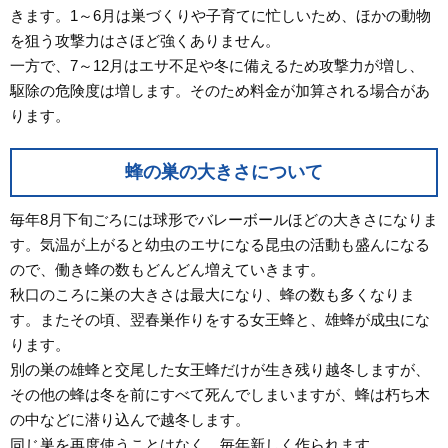
きます。1～6月は巣づくりや子育てに忙しいため、ほかの動物
を狙う攻撃力はさほど強くありません。
一方で、7～12月はエサ不足や冬に備えるため攻撃力が増し、
駆除の危険度は増します。そのため料金が加算される場合があ
ります。
蜂の巣の大きさについて
毎年8月下旬ごろには球形でバレーボールほどの大きさになりま
す。気温が上がると幼虫のエサになる昆虫の活動も盛んになる
ので、働き蜂の数もどんどん増えていきます。
秋口のころに巣の大きさは最大になり、蜂の数も多くなりま
す。またその頃、翌春巣作りをする女王蜂と、雄蜂が成虫にな
ります。
別の巣の雄蜂と交尾した女王蜂だけが生き残り越冬しますが、
その他の蜂は冬を前にすべて死んでしまいますが、蜂は朽ち木
の中などに潜り込んで越冬します。
同じ巣を再度使うことはなく、毎年新しく作られます。