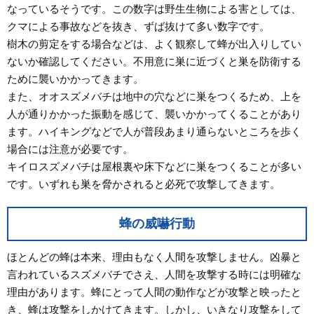
なっているそうです。この数字は野生生物による害としては、
クマによる事故などを抜き、ずば抜けて多い数字です。
樹木の剪定をする場合などは、よく観察して蜂が出入りしてい
ないか確認してください。不用意に巣に近づくと巣を防衛する
ために襲いかかってきます。
また、オオスズメバチは地中の穴などに巣をつくるため、上を
人が通りかかった振動を感じて、襲いかかってくることがあり
ます。ハイキングなどで人が普段あまり通らないところを歩く
場合には注意が必要です。
キイロスズメバチは屋根裏や床下などに巣をつくることが多い
です。いずれも巣を脅かされると必死で攻撃してきます。
蜂の威嚇行動
ほとんどの蜂は本来、理由もなく人間を攻撃しません。凶暴と
言われているスズメバチでさえ、人間を攻撃する時には明確な
理由があります。蜂にとって人間の動作などが攻撃と映ったと
き、蜂は攻撃をしかけてきます。しかし、いきなり攻撃をして