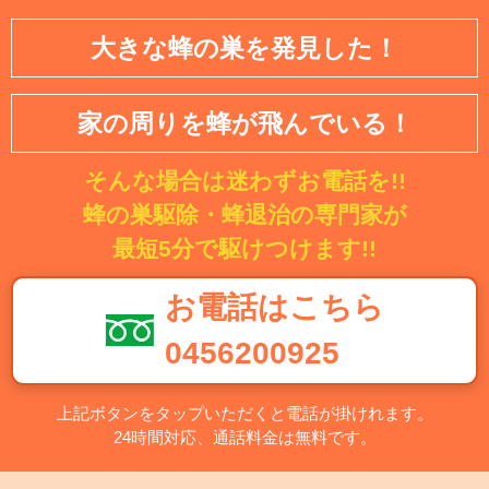
大きな蜂の巣を発見した！
家の周りを蜂が飛んでいる！
そんな場合は迷わずお電話を!!
蜂の巣駆除・蜂退治の専門家が
最短5分で駆けつけます!!
お電話はこちら
0456200925
上記ボタンをタップいただくと電話が掛けれます。
24時間対応、通話料金は無料です。