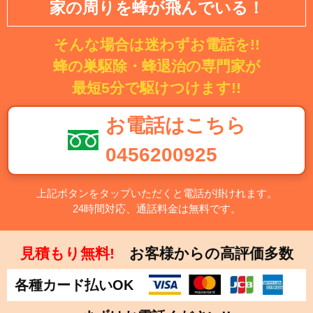
家の周りを蜂が飛んでいる！
そんな場合は迷わずお電話を!!
蜂の巣駆除・蜂退治の専門家が
最短5分で駆けつけます!!
お電話はこちら
0456200925
上記ボタンをタップいただくと電話が掛けれます。
24時間対応、通話料金は無料です。
見積もり無料!
お客様からの高評価多数
各種カード払いOK