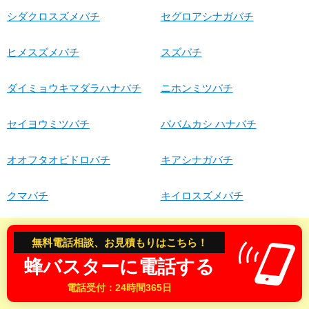
シダクロスズメバチ
セグロアシナガバチ
ヒメスズメバチ
スズバチ
ダイミョウキマダラハナバチ
ニホンミツバチ
セイヨウミツバチ
ババムカシ ハナバチ
オオフタオビドロバチ
キアシナガバチ
クマバチ
キイロスズメバチ
オオカバフスジドロバチ
オオスズメバチ
無料電話相談、お見積もりはこちら！
蜂バスターに電話する
蜂退治・蜂の巣駆除対応地域
電話受付：24時間365日
近年の温暖化現象・異常気象により、日本全国の各地でスズメ