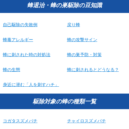
蜂退治・蜂の巣駆除の豆知識
自己駆除の失敗例
戻り蜂
蜂毒アレルギー
蜂の攻撃サイン
蜂に刺された時の対処法
蜂の巣予防・対策
蜂の生態
蜂に刺されるとどうなる？
身近に潜む「人を刺すハチ」
駆除対象の蜂の種類一覧
コガタスズメバチ
チャイロスズメバチ