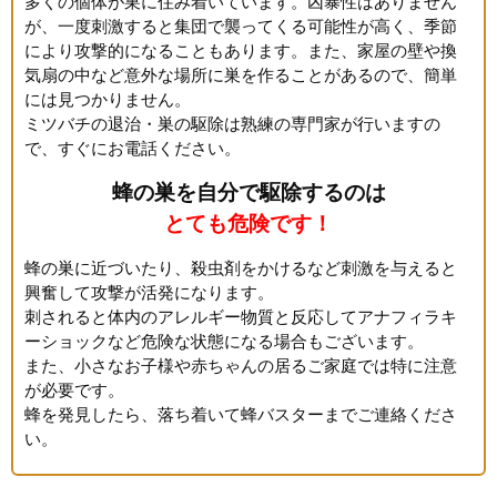
多くの個体が巣に住み着いています。凶暴性はありません
が、一度刺激すると集団で襲ってくる可能性が高く、季節
により攻撃的になることもあります。また、家屋の壁や換
気扇の中など意外な場所に巣を作ることがあるので、簡単
には見つかりません。
ミツバチの退治・巣の駆除は熟練の専門家が行いますの
で、すぐにお電話ください。
蜂の巣を自分で駆除するのは
とても危険です！
蜂の巣に近づいたり、殺虫剤をかけるなど刺激を与えると
興奮して攻撃が活発になります。
刺されると体内のアレルギー物質と反応してアナフィラキ
ーショックなど危険な状態になる場合もございます。
また、小さなお子様や赤ちゃんの居るご家庭では特に注意
が必要です。
蜂を発見したら、落ち着いて蜂バスターまでご連絡くださ
い。