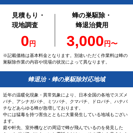
見積もり・
蜂の巣駆除・
現地調査
蜂退治費用
0
3,000
円
円〜
※記載価格は基本料金となります。別途いただく作業料は蜂の
巣駆除作業の内容や現場の状況によって異なります。
蜂退治・蜂の巣駆除対応地域
近年の温暖化現象・異常気象により、日本全国の各地でスズメ
バチ、アシナガバチ、ミツバチ、クマバチ、ドロバチ、ハナバ
チなどあらゆる蜂が急増しております。
中には猛毒を持つ害虫とともに大量発生している地域もござい
ます。
庭や軒先、室外機などの周辺で蜂が飛んでいるのを発見した