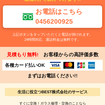
平塚市・鎌倉市・藤沢市・小田原市・茅ヶ崎市・逗子市・
三浦市・秦野市・厚木市・大和市・伊勢原市・海老名市・
お電話はこちら
座間市・南足柄市・綾瀬市・葉山町・寒川町・大磯町・二
宮町・中井町・大井町・松田町・山北町・開成町・箱根
0456200925
町・真鶴町・湯河原町・愛川町・清川村
上記ボタンをタップいただくと電話が掛けれます。
【千葉県】千葉市・中央区・花見川区・稲毛区・若葉区・
24時間対応、通話料金は無料です。
緑区・美浜区・銚子市・市川市・船橋市・館山市・木更津
市・松戸市・野田市・茂原市・成田市・佐倉市・東金市・
旭市・習志野市・柏市・勝浦市・市原市・流山市・八千代
見積もり無料!
お客様からの高評価多数
市・我孫子市・鴨川市・鎌ケ谷市・君津市・富津市・浦安
市・四街道市・袖ケ浦市・八街市・印西市・白井市・富里
各種カード払いOK
市・南房総市・匝瑳市・香取市・山武市・いすみ市・大網
まずはお電話ください!!
白里市・酒々井町・栄町・神崎町・多古町・東庄町・九十
九里町・芝山町・横芝光町・一宮町・睦沢町・長生村・白
子町・長柄町・長南町・大多喜町・御宿町・鋸南町
生活に役立つBEST株式会社のサービス
【埼玉県】さいたま市・西区・北区・大宮区・見沼区・中
すぐに交換！ガラス修理・交換のことなら
央区・桜区・浦和区・南区・緑区・岩槻区・川越市・熊谷