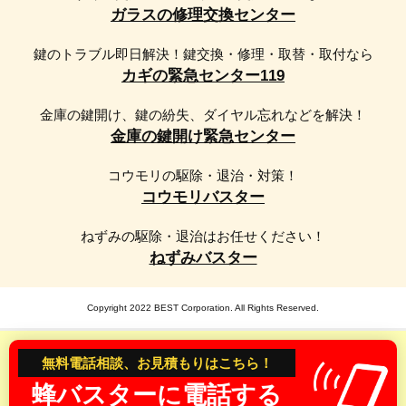
ガラスの修理交換センター
市・川口市・行田市・秩父市・所沢市・飯能市・加須市・
本庄市・東松山市・春日部市・狭山市・羽生市・鴻巣市・
鍵のトラブル即日解決！鍵交換・修理・取替・取付なら
深谷市・上尾市・草加市・越谷市・蕨市・戸田市・入間
カギの緊急センター119
市・朝霞市・志木市・和光市・新座市・桶川市・久喜市・
北本市・八潮市・富士見市・三郷市・蓮田市・坂戸市・幸
金庫の鍵開け、鍵の紛失、ダイヤル忘れなどを解決！
手市・鶴ヶ島市・日高市・吉川市・ふじみ野市・白岡市・
金庫の鍵開け緊急センター
伊奈町・三芳町・毛呂山町・越生町・滑川町・嵐山町・小
川町・川島町・吉見町・鳩山町・ときがわ町・横瀬町・皆
コウモリの駆除・退治・対策！
野町・長瀞町・小鹿野町・東秩父村・美里町・神川町・上
コウモリバスター
里町・寄居町・宮代町・杉戸町・松伏町
ねずみの駆除・退治はお任せください！
【京都府】京都市・北区・上京区・左京区・中京区・東山
ねずみバスター
区・下京区・南区・右京区・伏見区・山科区・西京区・福
知山市・舞鶴市・綾部市・宇治市・宮津市・亀岡市・城陽
Copyright 2022 BEST Corporation. All Rights Reserved.
市・向日市・長岡京市・八幡市・京田辺市・京丹後市・南
丹市・木津川市・町村・乙訓郡・大山崎町・久世郡・久御
無料電話相談、お見積もりはこちら！
山町・綴喜郡・井手町・宇治田原町・相楽郡・笠置町・和
束町・精華町・南山城村・船井郡・京丹波町・与謝郡・伊
蜂バスターに電話する