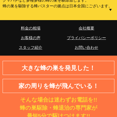
クマバチなど多種多様の蜂の巣を駆除致します。
兵庫県
奈良県
蜂の巣を駆除する蜂バスターの拠点は日本全国にございます。
和歌山県
【東京都】中央区、港区、新宿区、文京区、台東区、墨田
中国・四国
区、江東区、品川区、目黒区、大田区、世田谷区、渋谷
料金の相場
会社概要
区、中野区、杉並区、豊島区、北区、荒川区、板橋区、練
鳥取県
島根県
お客様の声
プライバシーポリシー
馬区、足立区、葛飾区、江戸川区、八王子市、立川市、武
岡山県
広島県
蔵野市、三鷹市、青梅市、府中市、昭島市、調布市、町田
スタッフ紹介
お問い合わせ
山口県
徳島県
市、小金井市、小平市、日野市、東村山市、国分寺市、国
立市、福生市、狛江市、東大和市、清瀬市、東久留米市、
香川県
愛媛県
武蔵村山市、多摩市、稲城市、羽村市、あきる野市、西東
大きな蜂の巣を発見した！
高知県
京市、西多摩郡瑞穂町、西多摩郡日の出町、西多摩郡檜原
村、西多摩郡奥多摩町
九州
家の周りを蜂が飛んでいる！
【神奈川県】横浜市・鶴見区・神奈川区・西区・中区・南
福岡県
佐賀県
区・保土ケ谷区・磯子区・金沢区・港北区・戸塚区・港南
長崎県
熊本県
そんな場合は迷わずお電話を!!
区・旭区・緑区・瀬谷区・栄区・泉区・青葉区・都筑区・
川崎市・川崎区・幸区・中原区・高津区・多摩区・宮前
蜂の巣駆除・蜂退治の専門家が
大分県
宮崎県
区・麻生区・相模原市・緑区・中央区・南区・横須賀市・
最短5分で駆けつけます!!
鹿児島県