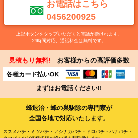
お電話はこちら
千葉県
東京都
0456200925
神奈川県
栃木県
群馬県
上記ボタンをタップいただくと電話が掛けれます。
24時間対応、通話料金は無料です。
中部
新潟県
富山県
見積もり無料!
お客様からの高評価多数
石川県
福井県
各種カード払いOK
山梨県
長野県
岐阜県
静岡県
まずはお電話ください!!
愛知県
蜂退治・蜂の巣駆除の専門家が
近畿
全国各地で対応いたします。
三重県
滋賀県
京都府
大阪府
スズメバチ・ミツバチ・アシナガバチ・ドロバチ・ハナバチ・