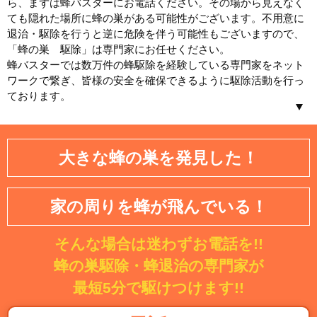
ら、まずは蜂バスターにお電話ください。その場から見えなく
ても隠れた場所に蜂の巣がある可能性がございます。不用意に
退治・駆除を行うと逆に危険を伴う可能性もございますので、
「蜂の巣 駆除」は専門家にお任せください。
蜂バスターでは数万件の蜂駆除を経験している専門家をネット
ワークで繋ぎ、皆様の安全を確保できるように駆除活動を行っ
ております。
北海道／東北
大きな蜂の巣を発見した！
北海道
青森県
岩手県
宮城県
家の周りを蜂が飛んでいる！
秋田県
山形県
そんな場合は迷わずお電話を!!
福島県
蜂の巣駆除・蜂退治の専門家が
関東
最短5分で駆けつけます!!
茨城県
埼玉県