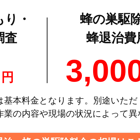
もり・
蜂の巣駆
調査
蜂退治費
0
3,00
円
は基本料金となります。別途いただ
作業の内容や現場の状況によって異