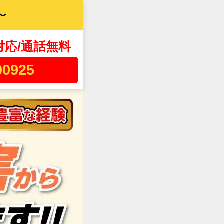
〜
対応/通話無料
00925