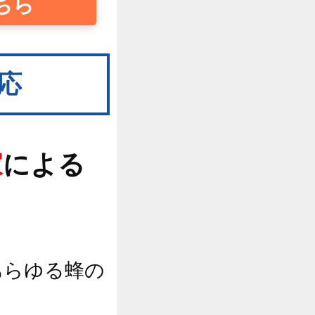
ちら
応
家
による
あらゆる蜂の