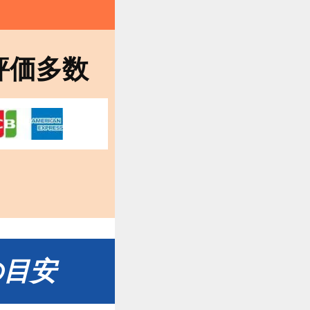
評価多数
の目安