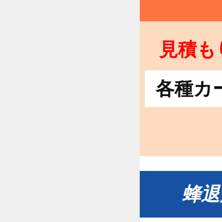
見積も
各種カ
蜂退