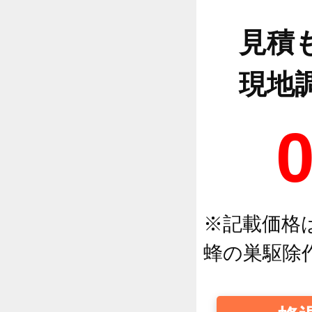
見積
現地
※記載価格
蜂の巣駆除