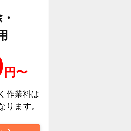
除・
用
0
円〜
く作業料は
なります。