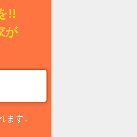
!!
家が
!
れます。
。