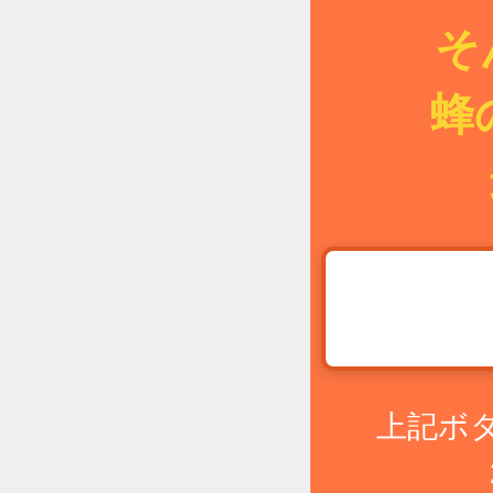
そ
蜂
上記ボ