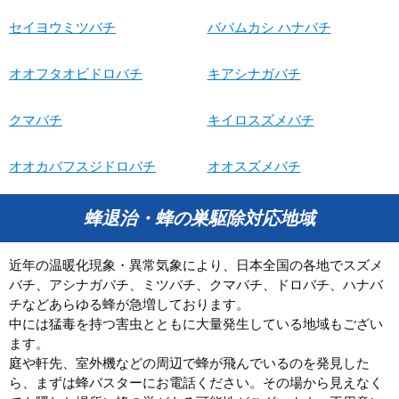
セイヨウミツバチ
ババムカシ ハナバチ
オオフタオビドロバチ
キアシナガバチ
クマバチ
キイロスズメバチ
オオカバフスジドロバチ
オオスズメバチ
蜂退治・蜂の巣駆除対応地域
近年の温暖化現象・異常気象により、日本全国の各地でスズメ
バチ、アシナガバチ、ミツバチ、クマバチ、ドロバチ、ハナバ
チなどあらゆる蜂が急増しております。
中には猛毒を持つ害虫とともに大量発生している地域もござい
ます。
庭や軒先、室外機などの周辺で蜂が飛んでいるのを発見した
ら、まずは蜂バスターにお電話ください。その場から見えなく