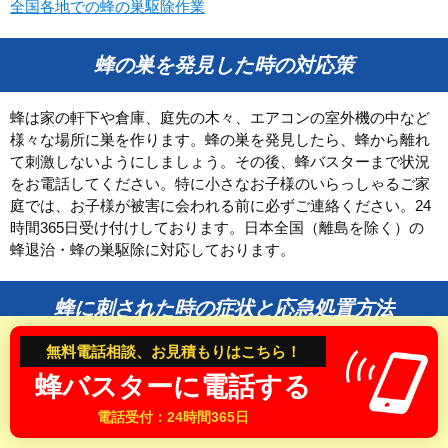
全国各地での蜂の巣駆除作業
和歌山県
蜂の巣を発見した時の対応策
中国・四国
鳥取県
島根県
蜂は家の軒下や倉庫、庭先の木々、エアコンの室外機の中など
様々な場所に巣を作ります。蜂の巣を発見したら、蜂から離れ
岡山県
広島県
て刺激しないようにしましょう。その後、蜂バスターまで状況
山口県
徳島県
をお電話してください。特に小さなお子様のいらっしゃるご家
香川県
愛媛県
庭では、お子様が被害に会われる前に必ずご連絡ください。24
時間365日受け付けしております。日本全国（離島を除く）の
高知県
蜂退治・蜂の巣駆除に対応しております。
九州
蜂に刺された時の症状と応急処置方法
福岡県
佐賀県
無料電話相談、お見積もりはこちら！
長崎県
熊本県
スズメバチなど凶暴な蜂に刺された時は、特に気を付けてくだ
蜂バスターに電話する
さい。蜂に刺されてから数分後に身体に異常を感じ、早い段階
大分県
宮崎県
で呼吸困難や発疹、意識が朦朧になることあります。身体に異
電話受付：24時間365日
鹿児島県
変を感じたら、すぐに救急車を手配して病院へ行くようにしま