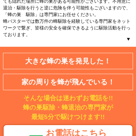
ても隠れた場所に蜂の巣がある可能性がございます。不用意に
退治・駆除を行うと逆に危険を伴う可能性もございますので、
「蜂の巣 駆除」は専門家にお任せください。
蜂バスターでは数万件の蜂駆除を経験している専門家をネット
ワークで繋ぎ、皆様の安全を確保できるように駆除活動を行っ
ております。
北海道／東北
大きな蜂の巣を発見した！
北海道
青森県
岩手県
宮城県
家の周りを蜂が飛んでいる！
秋田県
山形県
そんな場合は迷わずお電話を!!
福島県
蜂の巣駆除・蜂退治の専門家が
関東
最短5分で駆けつけます!!
茨城県
埼玉県
お電話はこちら