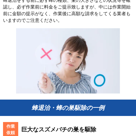
蜂退治をする前に必ず蜂の種類、巣の大きさなどの状況等を確
認し、必ず作業前に料金をご提示致しますが、中には作業開始
前に金額の提示がなく、作業後に高額な請求をしてくる業者も
いますのでご注意ください。
蜂退治・蜂の巣駆除の一例
作業
巨大なスズメバチの巣を駆除
依頼