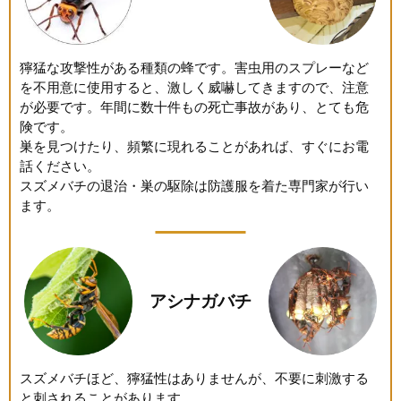
獰猛な攻撃性がある種類の蜂です。害虫用のスプレーなど
を不用意に使用すると、激しく威嚇してきますので、注意
が必要です。年間に数十件もの死亡事故があり、とても危
険です。
巣を見つけたり、頻繁に現れることがあれば、すぐにお電
話ください。
スズメバチの退治・巣の駆除は防護服を着た専門家が行い
ます。
アシナガバチ
スズメバチほど、獰猛性はありませんが、不要に刺激する
と刺されることがあります。