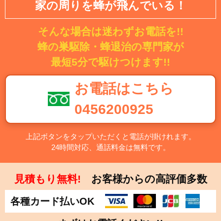
家の周りを蜂が飛んでいる！
そんな場合は迷わずお電話を!!
蜂の巣駆除・蜂退治の専門家が
最短5分で駆けつけます!!
お電話はこちら
0456200925
上記ボタンをタップいただくと電話が掛けれます。
24時間対応、通話料金は無料です。
見積もり無料!
お客様からの高評価多数
各種カード払いOK