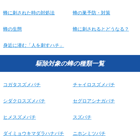
蜂に刺された時の対処法
蜂の巣予防・対策
蜂の生態
蜂に刺されるとどうなる？
身近に潜む「人を刺すハチ」
駆除対象の蜂の種類一覧
コガタスズメバチ
チャイロスズメバチ
シダクロスズメバチ
セグロアシナガバチ
ヒメスズメバチ
スズバチ
ダイミョウキマダラハナバチ
ニホンミツバチ