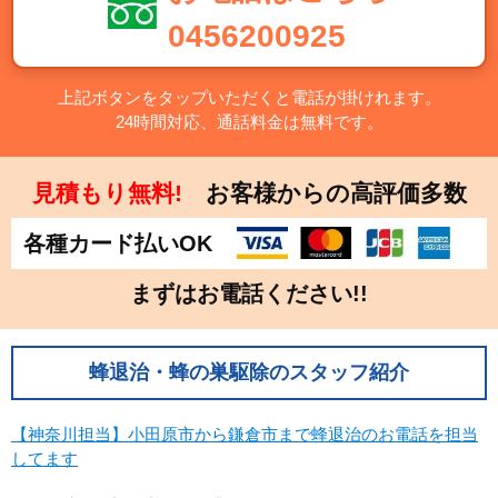
千葉県
東京都
0456200925
神奈川県
栃木県
群馬県
上記ボタンをタップいただくと電話が掛けれます。
24時間対応、通話料金は無料です。
中部
新潟県
富山県
見積もり無料!
お客様からの高評価多数
石川県
福井県
各種カード払いOK
山梨県
長野県
岐阜県
静岡県
まずはお電話ください!!
愛知県
近畿
蜂退治・蜂の巣駆除のスタッフ紹介
三重県
滋賀県
【神奈川担当】小田原市から鎌倉市まで蜂退治のお電話を担当
京都府
大阪府
してます
兵庫県
奈良県