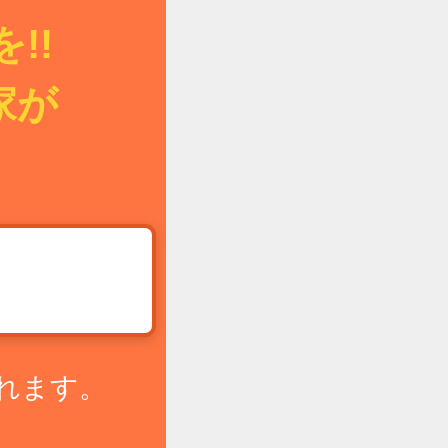
!!
家が
!
れます。
。