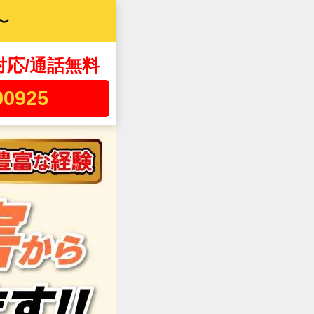
〜
対応/通話無料
00925