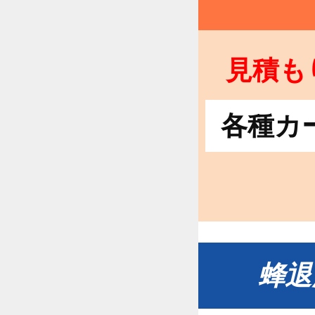
見積も
各種カ
蜂退