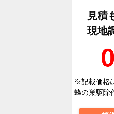
見積
現地
※記載価格
蜂の巣駆除