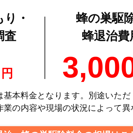
もり・
蜂の巣駆
調査
蜂退治費
0
3,00
円
は基本料金となります。別途いただ
作業の内容や現場の状況によって異