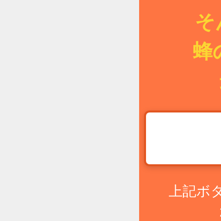
そ
蜂
上記ボ