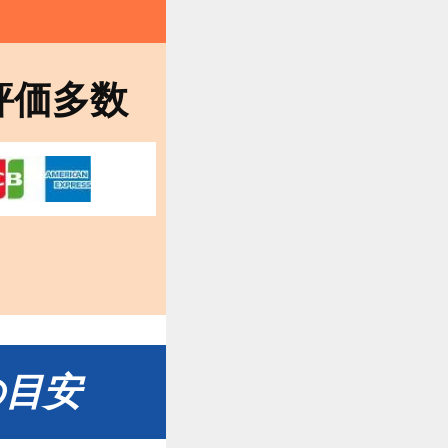
評価多数
の目安