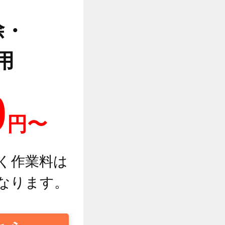
除・
用
0
円〜
く作業料は
なります。