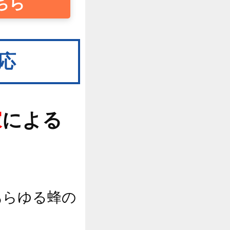
ちら
応
家
による
あらゆる蜂の