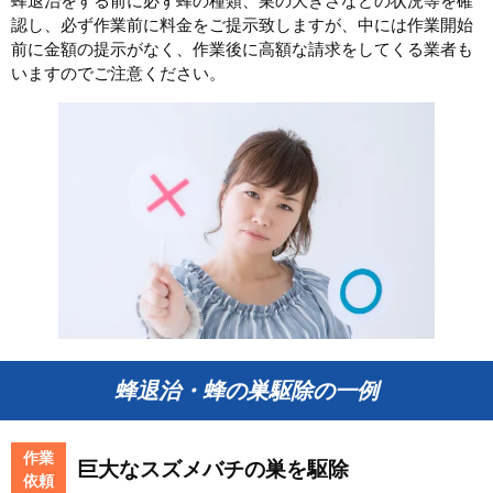
蜂退治をする前に必ず蜂の種類、巣の大きさなどの状況等を確
認し、必ず作業前に料金をご提示致しますが、中には作業開始
前に金額の提示がなく、作業後に高額な請求をしてくる業者も
いますのでご注意ください。
蜂退治・蜂の巣駆除の一例
作業
巨大なスズメバチの巣を駆除
依頼