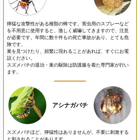
獰猛な攻撃性がある種類の蜂です。害虫用のスプレーなど
を不用意に使用すると、激しく威嚇してきますので、注意
が必要です。年間に数十件もの死亡事故があり、とても危
険です。
巣を見つけたり、頻繁に現れることがあれば、すぐにお電
話ください。
スズメバチの退治・巣の駆除は防護服を着た専門家が行い
ます。
アシナガバチ
スズメバチほど、獰猛性はありませんが、不要に刺激する
と刺されることがあります。