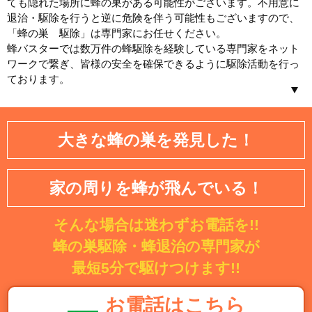
ても隠れた場所に蜂の巣がある可能性がございます。不用意に
退治・駆除を行うと逆に危険を伴う可能性もございますので、
「蜂の巣 駆除」は専門家にお任せください。
蜂バスターでは数万件の蜂駆除を経験している専門家をネット
ワークで繋ぎ、皆様の安全を確保できるように駆除活動を行っ
ております。
北海道／東北
大きな蜂の巣を発見した！
北海道
青森県
岩手県
宮城県
家の周りを蜂が飛んでいる！
秋田県
山形県
そんな場合は迷わずお電話を!!
福島県
蜂の巣駆除・蜂退治の専門家が
関東
最短5分で駆けつけます!!
茨城県
埼玉県
お電話はこちら