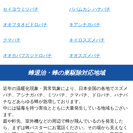
セイヨウミツバチ
ババムカシ ハナバチ
オオフタオビドロバチ
キアシナガバチ
クマバチ
キイロスズメバチ
オオカバフスジドロバチ
オオスズメバチ
蜂退治・蜂の巣駆除対応地域
近年の温暖化現象・異常気象により、日本全国の各地でスズメ
バチ、アシナガバチ、ミツバチ、クマバチ、ドロバチ、ハナバ
チなどあらゆる蜂が急増しております。
中には猛毒を持つ害虫とともに大量発生している地域もござい
ます。
庭や軒先、室外機などの周辺で蜂が飛んでいるのを発見した
ら、まずは蜂バスターにお電話ください。その場から見えなく