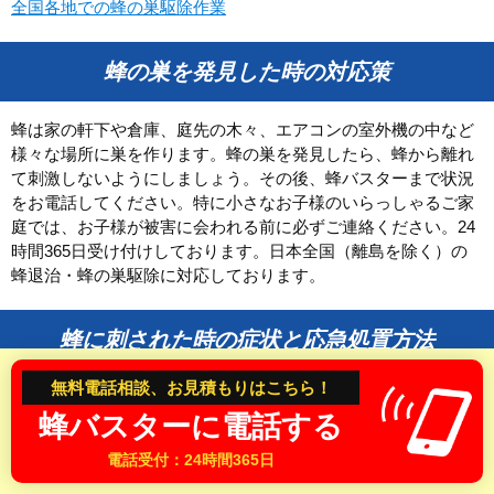
全国各地での蜂の巣駆除作業
和歌山県
蜂の巣を発見した時の対応策
中国・四国
鳥取県
島根県
蜂は家の軒下や倉庫、庭先の木々、エアコンの室外機の中など
様々な場所に巣を作ります。蜂の巣を発見したら、蜂から離れ
岡山県
広島県
て刺激しないようにしましょう。その後、蜂バスターまで状況
山口県
徳島県
をお電話してください。特に小さなお子様のいらっしゃるご家
香川県
愛媛県
庭では、お子様が被害に会われる前に必ずご連絡ください。24
時間365日受け付けしております。日本全国（離島を除く）の
高知県
蜂退治・蜂の巣駆除に対応しております。
九州
蜂に刺された時の症状と応急処置方法
福岡県
佐賀県
無料電話相談、お見積もりはこちら！
長崎県
熊本県
スズメバチなど凶暴な蜂に刺された時は、特に気を付けてくだ
蜂バスターに電話する
さい。蜂に刺されてから数分後に身体に異常を感じ、早い段階
大分県
宮崎県
で呼吸困難や発疹、意識が朦朧になることあります。身体に異
電話受付：24時間365日
鹿児島県
変を感じたら、すぐに救急車を手配して病院へ行くようにしま