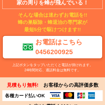
家の周りを蜂が飛んでいる！
そんな場合は迷わずお電話を!!
蜂の巣駆除・蜂退治の専門家が
最短5分で駆けつけます!!
お電話はこちら
0456200925
上記ボタンをタップいただくと電話が掛けれます。
24時間対応、通話料金は無料です。
見積もり無料!
お客様からの高評価多数
各種カード払いOK