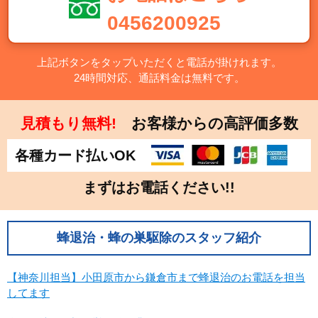
千葉県
東京都
0456200925
神奈川県
栃木県
群馬県
上記ボタンをタップいただくと電話が掛けれます。
24時間対応、通話料金は無料です。
中部
新潟県
富山県
見積もり無料!
お客様からの高評価多数
石川県
福井県
各種カード払いOK
山梨県
長野県
岐阜県
静岡県
まずはお電話ください!!
愛知県
近畿
蜂退治・蜂の巣駆除のスタッフ紹介
三重県
滋賀県
【神奈川担当】小田原市から鎌倉市まで蜂退治のお電話を担当
京都府
大阪府
してます
兵庫県
奈良県