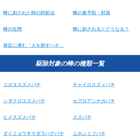
蜂に刺された時の対処法
蜂の巣予防・対策
蜂の生態
蜂に刺されるとどうなる？
身近に潜む「人を刺すハチ」
駆除対象の蜂の種類一覧
コガタスズメバチ
チャイロスズメバチ
シダクロスズメバチ
セグロアシナガバチ
ヒメスズメバチ
スズバチ
ダイミョウキマダラハナバチ
ニホンミツバチ