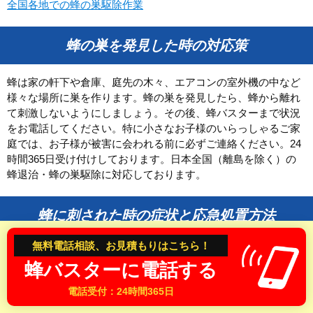
全国各地での蜂の巣駆除作業
和歌山県
蜂の巣を発見した時の対応策
中国・四国
鳥取県
島根県
蜂は家の軒下や倉庫、庭先の木々、エアコンの室外機の中など
様々な場所に巣を作ります。蜂の巣を発見したら、蜂から離れ
岡山県
広島県
て刺激しないようにしましょう。その後、蜂バスターまで状況
山口県
徳島県
をお電話してください。特に小さなお子様のいらっしゃるご家
香川県
愛媛県
庭では、お子様が被害に会われる前に必ずご連絡ください。24
時間365日受け付けしております。日本全国（離島を除く）の
高知県
蜂退治・蜂の巣駆除に対応しております。
九州
蜂に刺された時の症状と応急処置方法
福岡県
佐賀県
無料電話相談、お見積もりはこちら！
長崎県
熊本県
スズメバチなど凶暴な蜂に刺された時は、特に気を付けてくだ
蜂バスターに電話する
さい。蜂に刺されてから数分後に身体に異常を感じ、早い段階
大分県
宮崎県
で呼吸困難や発疹、意識が朦朧になることあります。身体に異
電話受付：24時間365日
鹿児島県
変を感じたら、すぐに救急車を手配して病院へ行くようにしま