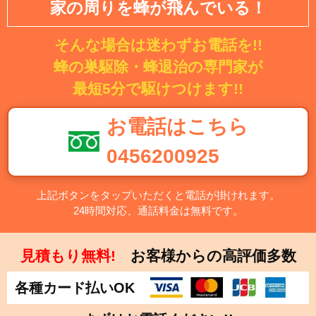
家の周りを蜂が飛んでいる！
そんな場合は迷わずお電話を!!
蜂の巣駆除・蜂退治の専門家が
最短5分で駆けつけます!!
お電話はこちら
0456200925
上記ボタンをタップいただくと電話が掛けれます。
24時間対応、通話料金は無料です。
見積もり無料!
お客様からの高評価多数
各種カード払いOK