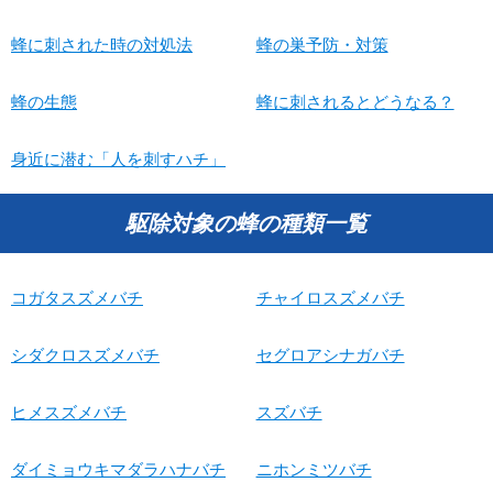
蜂に刺された時の対処法
蜂の巣予防・対策
蜂の生態
蜂に刺されるとどうなる？
身近に潜む「人を刺すハチ」
駆除対象の蜂の種類一覧
コガタスズメバチ
チャイロスズメバチ
シダクロスズメバチ
セグロアシナガバチ
ヒメスズメバチ
スズバチ
ダイミョウキマダラハナバチ
ニホンミツバチ