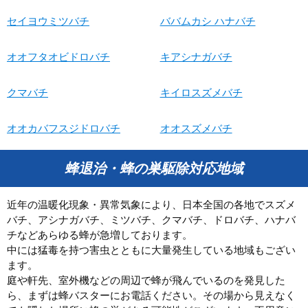
セイヨウミツバチ
ババムカシ ハナバチ
オオフタオビドロバチ
キアシナガバチ
クマバチ
キイロスズメバチ
オオカバフスジドロバチ
オオスズメバチ
蜂退治・蜂の巣駆除対応地域
近年の温暖化現象・異常気象により、日本全国の各地でスズメ
バチ、アシナガバチ、ミツバチ、クマバチ、ドロバチ、ハナバ
チなどあらゆる蜂が急増しております。
中には猛毒を持つ害虫とともに大量発生している地域もござい
ます。
庭や軒先、室外機などの周辺で蜂が飛んでいるのを発見した
ら、まずは蜂バスターにお電話ください。その場から見えなく