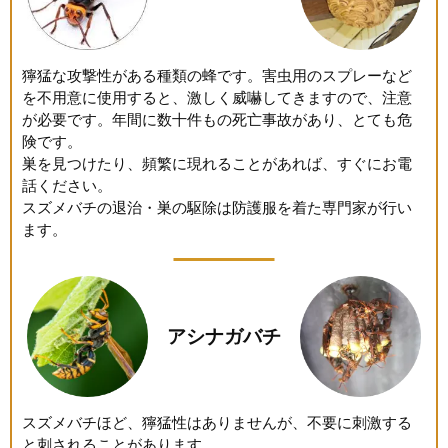
獰猛な攻撃性がある種類の蜂です。害虫用のスプレーなど
を不用意に使用すると、激しく威嚇してきますので、注意
が必要です。年間に数十件もの死亡事故があり、とても危
険です。
巣を見つけたり、頻繁に現れることがあれば、すぐにお電
話ください。
スズメバチの退治・巣の駆除は防護服を着た専門家が行い
ます。
アシナガバチ
スズメバチほど、獰猛性はありませんが、不要に刺激する
と刺されることがあります。