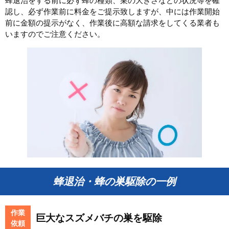
蜂退治をする前に必ず蜂の種類、巣の大きさなどの状況等を確
認し、必ず作業前に料金をご提示致しますが、中には作業開始
前に金額の提示がなく、作業後に高額な請求をしてくる業者も
いますのでご注意ください。
蜂退治・蜂の巣駆除の一例
作業
巨大なスズメバチの巣を駆除
依頼