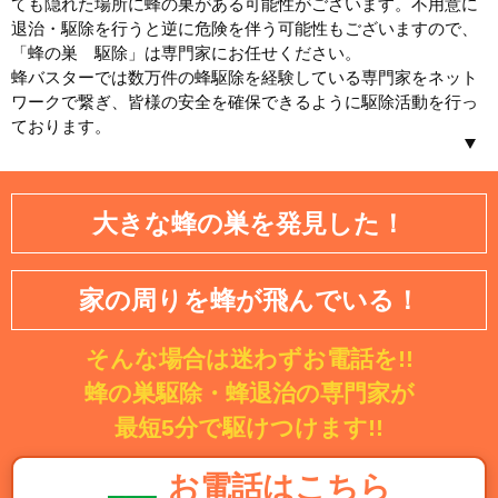
ても隠れた場所に蜂の巣がある可能性がございます。不用意に
退治・駆除を行うと逆に危険を伴う可能性もございますので、
「蜂の巣 駆除」は専門家にお任せください。
蜂バスターでは数万件の蜂駆除を経験している専門家をネット
ワークで繋ぎ、皆様の安全を確保できるように駆除活動を行っ
ております。
北海道／東北
大きな蜂の巣を発見した！
北海道
青森県
岩手県
宮城県
家の周りを蜂が飛んでいる！
秋田県
山形県
そんな場合は迷わずお電話を!!
福島県
蜂の巣駆除・蜂退治の専門家が
関東
最短5分で駆けつけます!!
茨城県
埼玉県
お電話はこちら