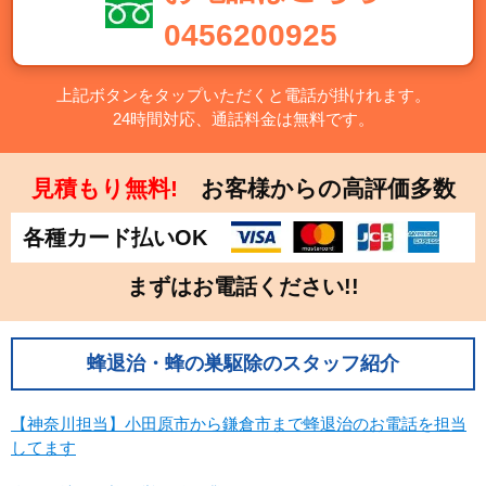
千葉県
東京都
0456200925
神奈川県
栃木県
群馬県
上記ボタンをタップいただくと電話が掛けれます。
24時間対応、通話料金は無料です。
中部
新潟県
富山県
見積もり無料!
お客様からの高評価多数
石川県
福井県
各種カード払いOK
山梨県
長野県
岐阜県
静岡県
まずはお電話ください!!
愛知県
近畿
蜂退治・蜂の巣駆除のスタッフ紹介
三重県
滋賀県
【神奈川担当】小田原市から鎌倉市まで蜂退治のお電話を担当
京都府
大阪府
してます
兵庫県
奈良県