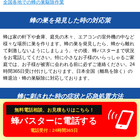
全国各地での蜂の巣駆除作業
和歌山県
蜂の巣を発見した時の対応策
中国・四国
鳥取県
島根県
蜂は家の軒下や倉庫、庭先の木々、エアコンの室外機の中など
様々な場所に巣を作ります。蜂の巣を発見したら、蜂から離れ
岡山県
広島県
て刺激しないようにしましょう。その後、蜂バスターまで状況
山口県
徳島県
をお電話してください。特に小さなお子様のいらっしゃるご家
香川県
愛媛県
庭では、お子様が被害に会われる前に必ずご連絡ください。24
時間365日受け付けしております。日本全国（離島を除く）の
高知県
蜂退治・蜂の巣駆除に対応しております。
九州
蜂に刺された時の症状と応急処置方法
福岡県
佐賀県
無料電話相談、お見積もりはこちら！
長崎県
熊本県
スズメバチなど凶暴な蜂に刺された時は、特に気を付けてくだ
蜂バスターに電話する
さい。蜂に刺されてから数分後に身体に異常を感じ、早い段階
大分県
宮崎県
で呼吸困難や発疹、意識が朦朧になることあります。身体に異
電話受付：24時間365日
鹿児島県
変を感じたら、すぐに救急車を手配して病院へ行くようにしま