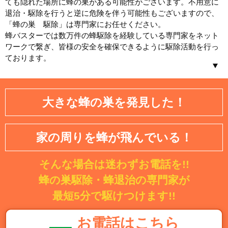
ても隠れた場所に蜂の巣がある可能性がございます。不用意に
退治・駆除を行うと逆に危険を伴う可能性もございますので、
「蜂の巣 駆除」は専門家にお任せください。
蜂バスターでは数万件の蜂駆除を経験している専門家をネット
ワークで繋ぎ、皆様の安全を確保できるように駆除活動を行っ
ております。
北海道／東北
大きな蜂の巣を発見した！
北海道
青森県
岩手県
宮城県
家の周りを蜂が飛んでいる！
秋田県
山形県
そんな場合は迷わずお電話を!!
福島県
蜂の巣駆除・蜂退治の専門家が
関東
最短5分で駆けつけます!!
茨城県
埼玉県
お電話はこちら