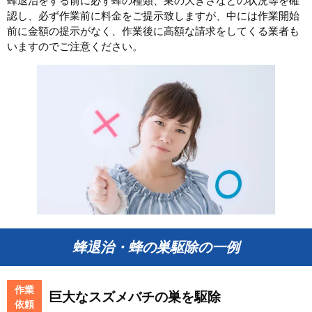
蜂退治をする前に必ず蜂の種類、巣の大きさなどの状況等を確
認し、必ず作業前に料金をご提示致しますが、中には作業開始
前に金額の提示がなく、作業後に高額な請求をしてくる業者も
いますのでご注意ください。
蜂退治・蜂の巣駆除の一例
作業
巨大なスズメバチの巣を駆除
依頼