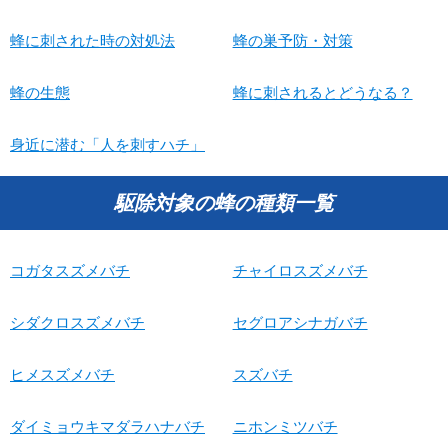
蜂に刺された時の対処法
蜂の巣予防・対策
蜂の生態
蜂に刺されるとどうなる？
身近に潜む「人を刺すハチ」
駆除対象の蜂の種類一覧
コガタスズメバチ
チャイロスズメバチ
シダクロスズメバチ
セグロアシナガバチ
ヒメスズメバチ
スズバチ
ダイミョウキマダラハナバチ
ニホンミツバチ