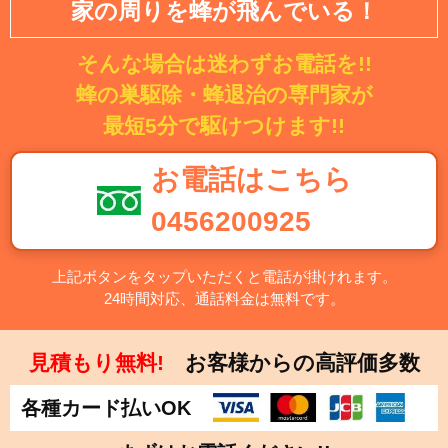
家の周りを蜂が飛んでいる！
そんな場合は迷わずお電話を!!
蜂の巣駆除・蜂退治の専門家が
最短5分で駆けつけます!!
お電話はこちら
0456200925
上記ボタンをタップいただくと電話が掛けれます。
24時間対応、通話料金は無料です。
見積もり無料!
お客様からの高評価多数
各種カード払いOK