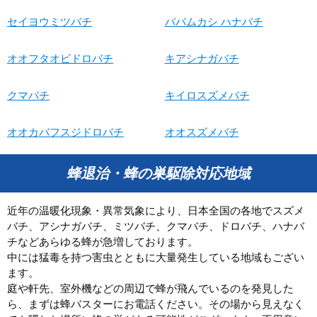
セイヨウミツバチ
ババムカシ ハナバチ
オオフタオビドロバチ
キアシナガバチ
クマバチ
キイロスズメバチ
オオカバフスジドロバチ
オオスズメバチ
蜂退治・蜂の巣駆除対応地域
近年の温暖化現象・異常気象により、日本全国の各地でスズメ
バチ、アシナガバチ、ミツバチ、クマバチ、ドロバチ、ハナバ
チなどあらゆる蜂が急増しております。
中には猛毒を持つ害虫とともに大量発生している地域もござい
ます。
庭や軒先、室外機などの周辺で蜂が飛んでいるのを発見した
ら、まずは蜂バスターにお電話ください。その場から見えなく