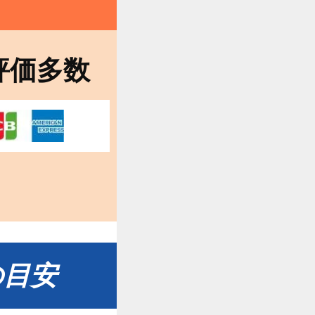
評価多数
の目安