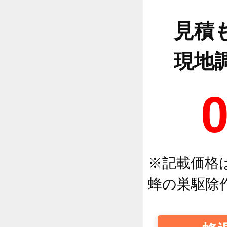
見積
現地
※記載価格
蜂の巣駆除