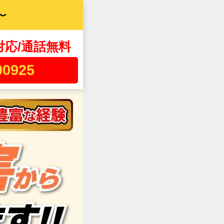
〜
対応/通話無料
00925