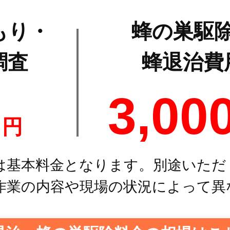
もり・
蜂の巣駆
調査
蜂退治費
0
3,00
円
は基本料金となります。別途いただ
作業の内容や現場の状況によって異