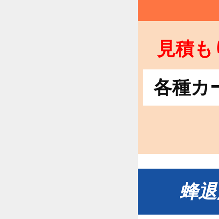
見積も
各種カ
蜂退