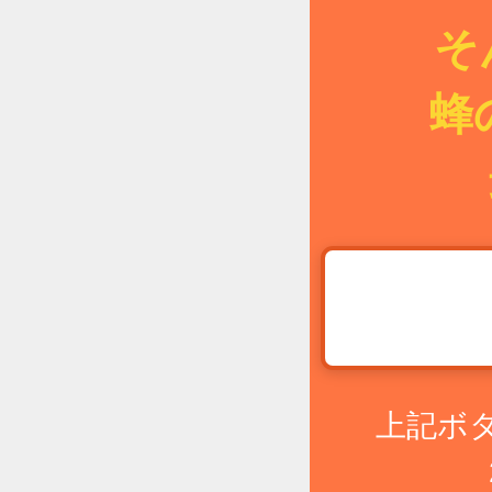
そ
蜂
上記ボ