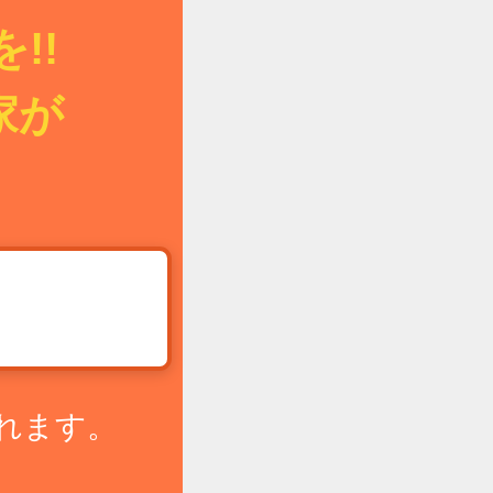
!!
家が
!
れます。
。