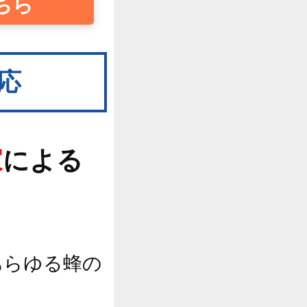
ちら
応
家
による
あらゆる蜂の