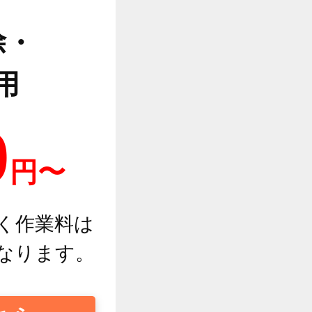
除・
用
0
円〜
く作業料は
なります。