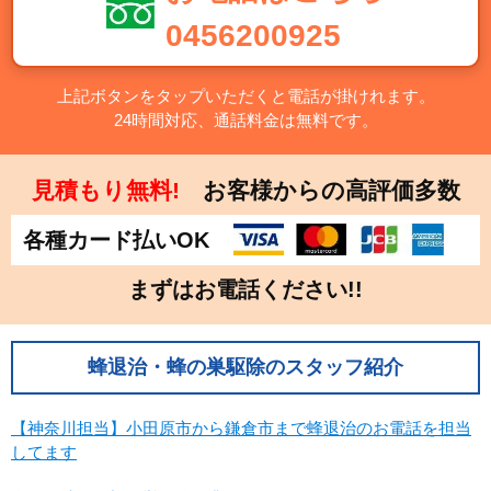
千葉県
東京都
0456200925
神奈川県
栃木県
群馬県
上記ボタンをタップいただくと電話が掛けれます。
24時間対応、通話料金は無料です。
中部
新潟県
富山県
見積もり無料!
お客様からの高評価多数
石川県
福井県
各種カード払いOK
山梨県
長野県
岐阜県
静岡県
まずはお電話ください!!
愛知県
近畿
蜂退治・蜂の巣駆除のスタッフ紹介
三重県
滋賀県
【神奈川担当】小田原市から鎌倉市まで蜂退治のお電話を担当
京都府
大阪府
してます
兵庫県
奈良県