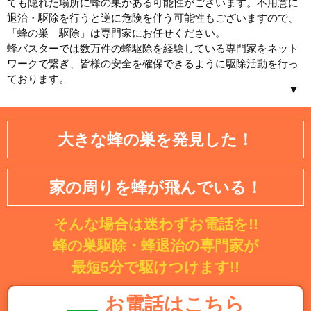
ても隠れた場所に蜂の巣がある可能性がございます。不用意に
退治・駆除を行うと逆に危険を伴う可能性もございますので、
「蜂の巣 駆除」は専門家にお任せください。
蜂バスターでは数万件の蜂駆除を経験している専門家をネット
ワークで繋ぎ、皆様の安全を確保できるように駆除活動を行っ
ております。
北海道／東北
大きな蜂の巣を発見した！
北海道
青森県
岩手県
宮城県
家の周りを蜂が飛んでいる！
秋田県
山形県
そんな場合は迷わずお電話を!!
福島県
蜂の巣駆除・蜂退治の専門家が
関東
最短5分で駆けつけます!!
茨城県
埼玉県
お電話はこちら