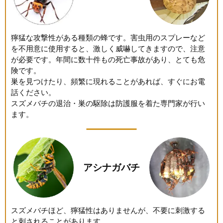
獰猛な攻撃性がある種類の蜂です。害虫用のスプレーなど
を不用意に使用すると、激しく威嚇してきますので、注意
が必要です。年間に数十件もの死亡事故があり、とても危
険です。
巣を見つけたり、頻繁に現れることがあれば、すぐにお電
話ください。
スズメバチの退治・巣の駆除は防護服を着た専門家が行い
ます。
アシナガバチ
スズメバチほど、獰猛性はありませんが、不要に刺激する
と刺されることがあります。