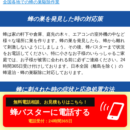
全国各地での蜂の巣駆除作業
和歌山県
蜂の巣を発見した時の対応策
中国・四国
鳥取県
島根県
蜂は家の軒下や倉庫、庭先の木々、エアコンの室外機の中など
様々な場所に巣を作ります。蜂の巣を発見したら、蜂から離れ
岡山県
広島県
て刺激しないようにしましょう。その後、蜂バスターまで状況
山口県
徳島県
をお電話してください。特に小さなお子様のいらっしゃるご家
香川県
愛媛県
庭では、お子様が被害に会われる前に必ずご連絡ください。24
時間365日受け付けしております。日本全国（離島を除く）の
高知県
蜂退治・蜂の巣駆除に対応しております。
九州
蜂に刺された時の症状と応急処置方法
福岡県
佐賀県
無料電話相談、お見積もりはこちら！
長崎県
熊本県
スズメバチなど凶暴な蜂に刺された時は、特に気を付けてくだ
蜂バスターに電話する
さい。蜂に刺されてから数分後に身体に異常を感じ、早い段階
大分県
宮崎県
で呼吸困難や発疹、意識が朦朧になることあります。身体に異
電話受付：24時間365日
鹿児島県
変を感じたら、すぐに救急車を手配して病院へ行くようにしま