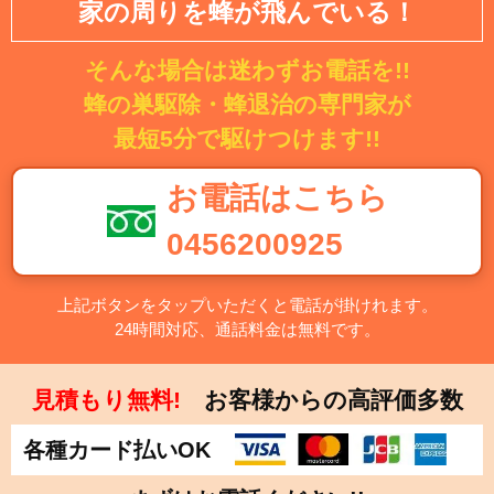
家の周りを蜂が飛んでいる！
そんな場合は迷わずお電話を!!
蜂の巣駆除・蜂退治の専門家が
最短5分で駆けつけます!!
お電話はこちら
0456200925
上記ボタンをタップいただくと電話が掛けれます。
24時間対応、通話料金は無料です。
見積もり無料!
お客様からの高評価多数
各種カード払いOK