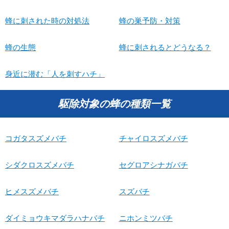
蜂に刺された時の対処法
蜂の巣予防・対策
蜂の生態
蜂に刺されるとどうなる？
身近に潜む「人を刺すハチ」
駆除対象の蜂の種類一覧
コガタスズメバチ
チャイロスズメバチ
シダクロスズメバチ
セグロアシナガバチ
ヒメスズメバチ
スズバチ
ダイミョウキマダラハナバチ
ニホンミツバチ