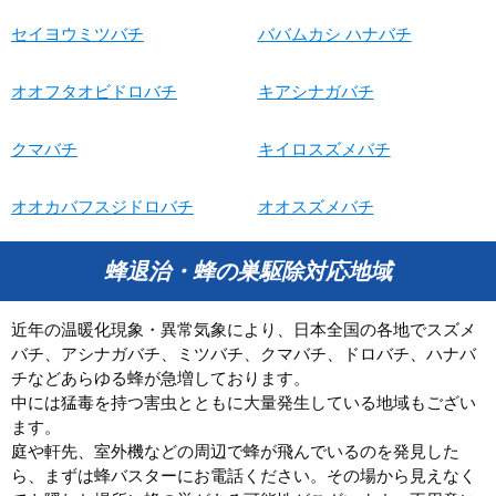
セイヨウミツバチ
ババムカシ ハナバチ
オオフタオビドロバチ
キアシナガバチ
クマバチ
キイロスズメバチ
オオカバフスジドロバチ
オオスズメバチ
蜂退治・蜂の巣駆除対応地域
近年の温暖化現象・異常気象により、日本全国の各地でスズメ
バチ、アシナガバチ、ミツバチ、クマバチ、ドロバチ、ハナバ
チなどあらゆる蜂が急増しております。
中には猛毒を持つ害虫とともに大量発生している地域もござい
ます。
庭や軒先、室外機などの周辺で蜂が飛んでいるのを発見した
ら、まずは蜂バスターにお電話ください。その場から見えなく