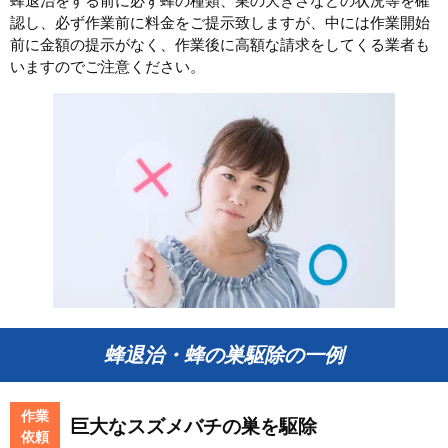
蜂退治をする前に必ず蜂の種類、巣の大きさなどの状況等を確
認し、必ず作業前に料金をご提示致しますが、中には作業開始
前に金額の提示がなく、作業後に高額な請求をしてくる業者も
いますのでご注意ください。
蜂退治・蜂の巣駆除の一例
作業
巨大なスズメバチの巣を駆除
依頼