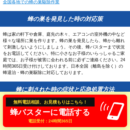
全国各地での蜂の巣駆除作業
和歌山県
蜂の巣を発見した時の対応策
中国・四国
鳥取県
島根県
蜂は家の軒下や倉庫、庭先の木々、エアコンの室外機の中など
様々な場所に巣を作ります。蜂の巣を発見したら、蜂から離れ
岡山県
広島県
て刺激しないようにしましょう。その後、蜂バスターまで状況
山口県
徳島県
をお電話してください。特に小さなお子様のいらっしゃるご家
香川県
愛媛県
庭では、お子様が被害に会われる前に必ずご連絡ください。24
時間365日受け付けしております。日本全国（離島を除く）の
高知県
蜂退治・蜂の巣駆除に対応しております。
九州
蜂に刺された時の症状と応急処置方法
福岡県
佐賀県
無料電話相談、お見積もりはこちら！
長崎県
熊本県
スズメバチなど凶暴な蜂に刺された時は、特に気を付けてくだ
蜂バスターに電話する
さい。蜂に刺されてから数分後に身体に異常を感じ、早い段階
大分県
宮崎県
で呼吸困難や発疹、意識が朦朧になることあります。身体に異
電話受付：24時間365日
鹿児島県
変を感じたら、すぐに救急車を手配して病院へ行くようにしま