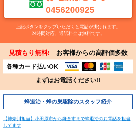
千葉県
東京都
0456200925
神奈川県
栃木県
群馬県
上記ボタンをタップいただくと電話が掛けれます。
24時間対応、通話料金は無料です。
中部
新潟県
富山県
見積もり無料!
お客様からの高評価多数
石川県
福井県
各種カード払いOK
山梨県
長野県
岐阜県
静岡県
まずはお電話ください!!
愛知県
近畿
蜂退治・蜂の巣駆除のスタッフ紹介
三重県
滋賀県
【神奈川担当】小田原市から鎌倉市まで蜂退治のお電話を担当
京都府
大阪府
してます
兵庫県
奈良県