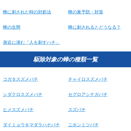
蜂に刺された時の対処法
蜂の巣予防・対策
蜂の生態
蜂に刺されるとどうなる？
身近に潜む「人を刺すハチ」
駆除対象の蜂の種類一覧
コガタスズメバチ
チャイロスズメバチ
シダクロスズメバチ
セグロアシナガバチ
ヒメスズメバチ
スズバチ
ダイミョウキマダラハナバチ
ニホンミツバチ