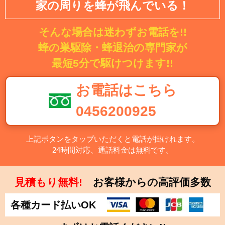
家の周りを蜂が飛んでいる！
そんな場合は迷わずお電話を!!
蜂の巣駆除・蜂退治の専門家が
最短5分で駆けつけます!!
お電話はこちら
0456200925
上記ボタンをタップいただくと電話が掛けれます。
24時間対応、通話料金は無料です。
見積もり無料!
お客様からの高評価多数
各種カード払いOK