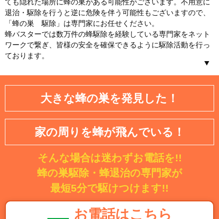
ても隠れた場所に蜂の巣がある可能性がございます。不用意に
退治・駆除を行うと逆に危険を伴う可能性もございますので、
「蜂の巣 駆除」は専門家にお任せください。
蜂バスターでは数万件の蜂駆除を経験している専門家をネット
ワークで繋ぎ、皆様の安全を確保できるように駆除活動を行っ
ております。
北海道／東北
大きな蜂の巣を発見した！
北海道
青森県
岩手県
宮城県
家の周りを蜂が飛んでいる！
秋田県
山形県
そんな場合は迷わずお電話を!!
福島県
蜂の巣駆除・蜂退治の専門家が
関東
最短5分で駆けつけます!!
茨城県
埼玉県
お電話はこちら