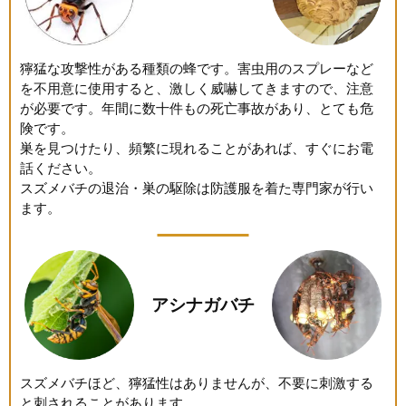
獰猛な攻撃性がある種類の蜂です。害虫用のスプレーなど
を不用意に使用すると、激しく威嚇してきますので、注意
が必要です。年間に数十件もの死亡事故があり、とても危
険です。
巣を見つけたり、頻繁に現れることがあれば、すぐにお電
話ください。
スズメバチの退治・巣の駆除は防護服を着た専門家が行い
ます。
アシナガバチ
スズメバチほど、獰猛性はありませんが、不要に刺激する
と刺されることがあります。