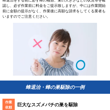
蜂退治をする前に必ず蜂の種類、巣の大きさなどの状況等を確
認し、必ず作業前に料金をご提示致しますが、中には作業開始
前に金額の提示がなく、作業後に高額な請求をしてくる業者も
いますのでご注意ください。
蜂退治・蜂の巣駆除の一例
作業
巨大なスズメバチの巣を駆除
依頼