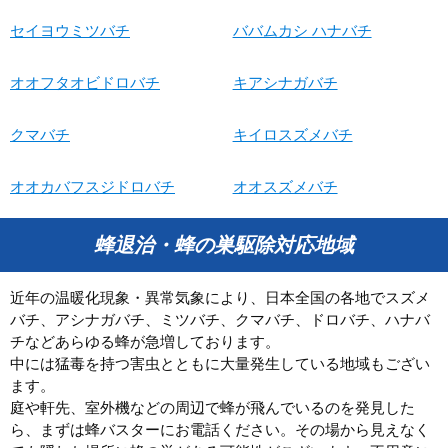
セイヨウミツバチ
ババムカシ ハナバチ
オオフタオビドロバチ
キアシナガバチ
クマバチ
キイロスズメバチ
オオカバフスジドロバチ
オオスズメバチ
蜂退治・蜂の巣駆除対応地域
近年の温暖化現象・異常気象により、日本全国の各地でスズメ
バチ、アシナガバチ、ミツバチ、クマバチ、ドロバチ、ハナバ
チなどあらゆる蜂が急増しております。
中には猛毒を持つ害虫とともに大量発生している地域もござい
ます。
庭や軒先、室外機などの周辺で蜂が飛んでいるのを発見した
ら、まずは蜂バスターにお電話ください。その場から見えなく