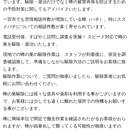
ています。駆除・退治だけでなく蜂の被害再発を防止するため
の予防対策に関してもアドバイスいたします。
一宮市でも苦情相談件数が増加している蜂（ハチ）。特にスズ
メバチについての相談件数が多く寄せられています。
電話受付後、すばやく訪問し調査を実施！ スピード対応で蜂の
巣を駆除・退治いたします。
現地での蜂の巣の駆除作業は、スタッフが到着後に、状況を調
査確認致して、準備をしながら駆除方法のご説明をお客様に致
します。
駆除作業について、ご質問が御座いましたら、駆除業者にお気
軽にお問い合わせください。
蜂の巣駆除には様々な道具や薬剤を利用する事がございますの
で、お客様には少しでも遠くに離れた場所での待機をお願いす
る事がございます。
稀に興味本位で間近で撤去作業を確認されたがるお客様がおら
れますが、蜂が凶暴化して襲ってくる可能性が御座いますの