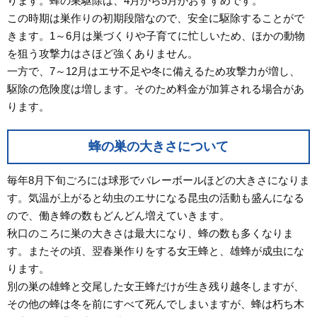
ります。蜂の巣駆除は、4月から5月がおすすめです。
この時期は巣作りの初期段階なので、安全に駆除することがで
きます。1～6月は巣づくりや子育てに忙しいため、ほかの動物
を狙う攻撃力はさほど強くありません。
一方で、7～12月はエサ不足や冬に備えるため攻撃力が増し、
駆除の危険度は増します。そのため料金が加算される場合があ
ります。
蜂の巣の大きさについて
毎年8月下旬ごろには球形でバレーボールほどの大きさになりま
す。気温が上がると幼虫のエサになる昆虫の活動も盛んになる
ので、働き蜂の数もどんどん増えていきます。
秋口のころに巣の大きさは最大になり、蜂の数も多くなりま
す。またその頃、翌春巣作りをする女王蜂と、雄蜂が成虫にな
ります。
別の巣の雄蜂と交尾した女王蜂だけが生き残り越冬しますが、
その他の蜂は冬を前にすべて死んでしまいますが、蜂は朽ち木