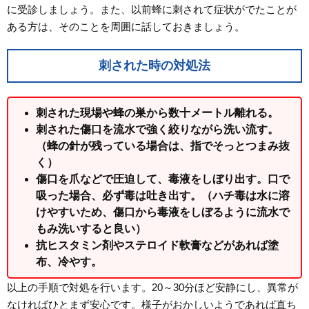
に受診しましょう。また、以前蜂に刺されて症状がでたことが
ある方は、そのことを周囲に話しておきましょう。
刺された時の対処法
刺された現場や蜂の巣から数十メートル離れる。
刺された傷口を流水で強く絞りながら洗い流す。
（蜂の針が残っている場合は、指でそっとつまみ抜
く）
傷口を爪などで圧迫して、毒液をしぼり出す。口で
吸った場合、必ず毒は吐き出す。（ハチ毒は水に溶
けやすいため、傷口から毒液をしぼるように流水で
もみ洗いすると良い）
抗ヒスタミン剤やステロイド軟膏などがあれば塗
布、冷やす。
以上の手順で対処を行います。20～30分ほど安静にし、異常が
なければひとまず安心です。様子がおかしいようであれば直ち