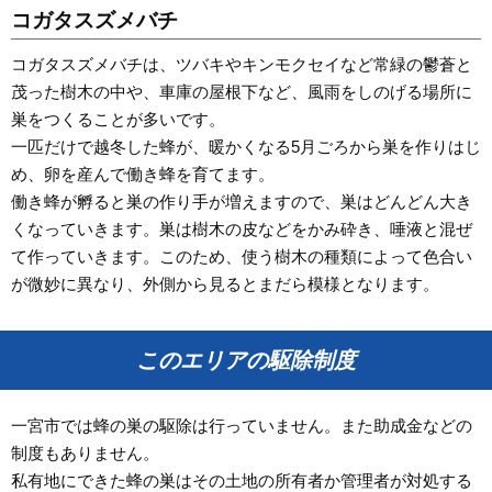
コガタスズメバチ
コガタスズメバチは、ツバキやキンモクセイなど常緑の鬱蒼と
茂った樹木の中や、車庫の屋根下など、風雨をしのげる場所に
巣をつくることが多いです。
一匹だけで越冬した蜂が、暖かくなる5月ごろから巣を作りはじ
め、卵を産んで働き蜂を育てます。
働き蜂が孵ると巣の作り手が増えますので、巣はどんどん大き
くなっていきます。巣は樹木の皮などをかみ砕き、唾液と混ぜ
て作っていきます。このため、使う樹木の種類によって色合い
が微妙に異なり、外側から見るとまだら模様となります。
このエリアの駆除制度
一宮市では蜂の巣の駆除は行っていません。また助成金などの
制度もありません。
私有地にできた蜂の巣はその土地の所有者か管理者が対処する