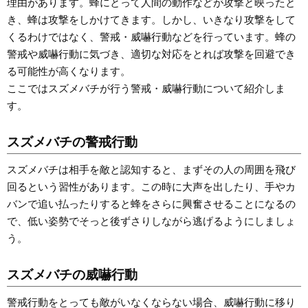
理由があります。蜂にとって人間の動作などが攻撃と映ったと
き、蜂は攻撃をしかけてきます。しかし、いきなり攻撃をして
くるわけではなく、警戒・威嚇行動などを行っています。蜂の
警戒や威嚇行動に気づき、適切な対応をとれば攻撃を回避でき
る可能性が高くなります。
ここではスズメバチが行う警戒・威嚇行動について紹介しま
す。
スズメバチの警戒行動
スズメバチは相手を敵と認知すると、まずその人の周囲を飛び
回るという習性があります。この時に大声を出したり、手やカ
バンで追い払ったりすると蜂をさらに興奮させることになるの
で、低い姿勢でそっと後ずさりしながら逃げるようにしましょ
う。
スズメバチの威嚇行動
警戒行動をとっても敵がいなくならない場合、威嚇行動に移り