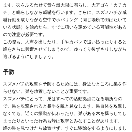
ます。羽をふるわせて音を最大限に鳴らし、大アゴを「カチカ
チ」と鳴らしながら威嚇を行います。さらに、スズメバチが威
嚇行動を取りながら空中でホバリング（同じ場所で羽ばたいて
いる状態）を始めたら、すでに狙いを定めている可能性がある
ので注意が必要です。
この際も、大声を出したり、手やカバンで追い払ったりすると
蜂をさらに興奮させてしまうので、ゆっくり後ずさりしながら
逃げるようにしましょう。
予防
スズメバチの攻撃を予防するためには、身近なところに巣を作
らせない、巣を放置しないことが重要です。
スズメバチにとって、巣はすべての活動拠点になる場所なの
で、巣を攻撃されると相手を敵と見なします。巣自体を攻撃し
なくても、近くの振動が伝わったり、巣がある木を揺らしてし
まったりといった行為も蜂は攻撃とみなすことがあります。
蜂の巣を見つけたら放置せず、すぐに駆除をするようにしまし