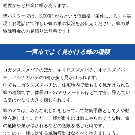
程度からと料金に幅があります。
蜂バスターでは、3,000円からという低価格（条件による）を実
現！お電話にて詳しい蜂の巣の状況をお伝えください。蜂の巣
駆除料金のお見積りは無料です！
一宮市でよく見かける蜂の種類
コガタスズメバチのほか、キイロスズメバチ、オオスズメバ
チ、アシナガバチの4種が多く見かけられます。
中でもコガタスズメバチは、住宅地内で最もよく見かけられる
蜂の種類です。体長21～27ミリメートルほどですが、飛んでい
る姿はかなり大きく感じられます。
蜂のメスは、みんな刺し針をもっていて防衛手段として人や動
物を刺します。ただし、蜂が刺すのは敵にやられそうな時、命
の危険や巣が壊されるなどの危険を感じた時です。
ですので、蜂に対する威嚇行動はなるべく控えましょう。