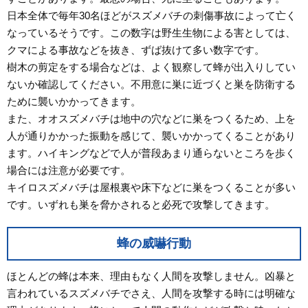
日本全体で毎年30名ほどがスズメバチの刺傷事故によって亡く
なっているそうです。この数字は野生生物による害としては、
クマによる事故などを抜き、ずば抜けて多い数字です。
樹木の剪定をする場合などは、よく観察して蜂が出入りしてい
ないか確認してください。不用意に巣に近づくと巣を防衛する
ために襲いかかってきます。
また、オオスズメバチは地中の穴などに巣をつくるため、上を
人が通りかかった振動を感じて、襲いかかってくることがあり
ます。ハイキングなどで人が普段あまり通らないところを歩く
場合には注意が必要です。
キイロスズメバチは屋根裏や床下などに巣をつくることが多い
です。いずれも巣を脅かされると必死で攻撃してきます。
蜂の威嚇行動
ほとんどの蜂は本来、理由もなく人間を攻撃しません。凶暴と
言われているスズメバチでさえ、人間を攻撃する時には明確な