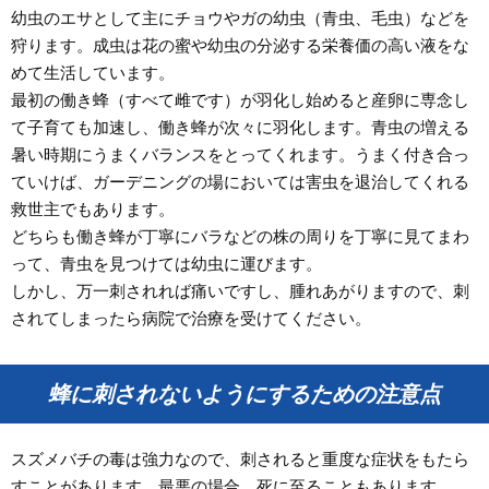
幼虫のエサとして主にチョウやガの幼虫（青虫、毛虫）などを
狩ります。成虫は花の蜜や幼虫の分泌する栄養価の高い液をな
めて生活しています。
最初の働き蜂（すべて雌です）が羽化し始めると産卵に専念し
て子育ても加速し、働き蜂が次々に羽化します。青虫の増える
暑い時期にうまくバランスをとってくれます。うまく付き合っ
ていけば、ガーデニングの場においては害虫を退治してくれる
救世主でもあります。
どちらも働き蜂が丁寧にバラなどの株の周りを丁寧に見てまわ
って、青虫を見つけては幼虫に運びます。
しかし、万一刺されれば痛いですし、腫れあがりますので、刺
されてしまったら病院で治療を受けてください。
蜂に刺されないようにするための注意点
スズメバチの毒は強力なので、刺されると重度な症状をもたら
すことがあります。最悪の場合、死に至ることもあります。