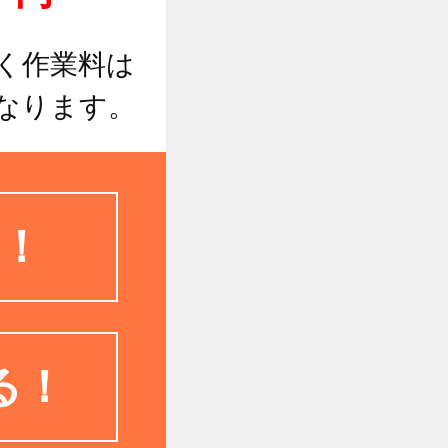
く作業料は
なります。
！
る！