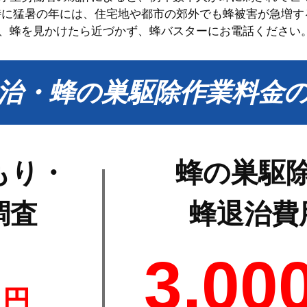
特に猛暑の年には、住宅地や都市の郊外でも蜂被害が急増す
、蜂を見かけたら近づかず、蜂バスターにお電話ください
治・蜂の巣駆除作業料金
もり・
蜂の巣駆
調査
蜂退治費
0
3,00
円