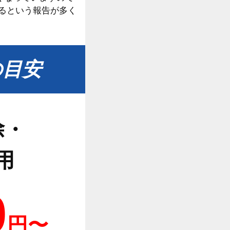
るという報告が多く
。
の目安
除・
用
0
円〜