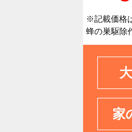
※記載価格
蜂の巣駆除
家