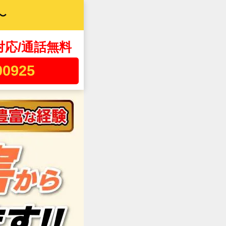
〜
対応/通話無料
00925