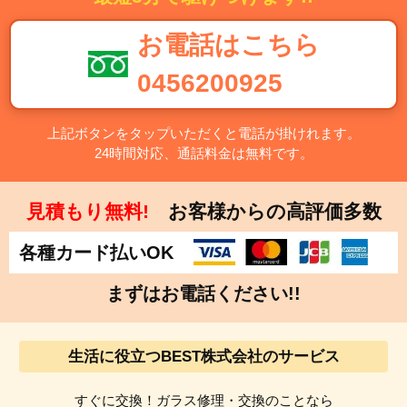
平塚市・鎌倉市・藤沢市・小田原市・茅ヶ崎市・逗子市・
三浦市・秦野市・厚木市・大和市・伊勢原市・海老名市・
お電話はこちら
座間市・南足柄市・綾瀬市・葉山町・寒川町・大磯町・二
宮町・中井町・大井町・松田町・山北町・開成町・箱根
0456200925
町・真鶴町・湯河原町・愛川町・清川村
上記ボタンをタップいただくと電話が掛けれます。
【千葉県】千葉市・中央区・花見川区・稲毛区・若葉区・
24時間対応、通話料金は無料です。
緑区・美浜区・銚子市・市川市・船橋市・館山市・木更津
市・松戸市・野田市・茂原市・成田市・佐倉市・東金市・
旭市・習志野市・柏市・勝浦市・市原市・流山市・八千代
見積もり無料!
お客様からの高評価多数
市・我孫子市・鴨川市・鎌ケ谷市・君津市・富津市・浦安
市・四街道市・袖ケ浦市・八街市・印西市・白井市・富里
各種カード払いOK
市・南房総市・匝瑳市・香取市・山武市・いすみ市・大網
まずはお電話ください!!
白里市・酒々井町・栄町・神崎町・多古町・東庄町・九十
九里町・芝山町・横芝光町・一宮町・睦沢町・長生村・白
子町・長柄町・長南町・大多喜町・御宿町・鋸南町
生活に役立つBEST株式会社のサービス
【埼玉県】さいたま市・西区・北区・大宮区・見沼区・中
すぐに交換！ガラス修理・交換のことなら
央区・桜区・浦和区・南区・緑区・岩槻区・川越市・熊谷