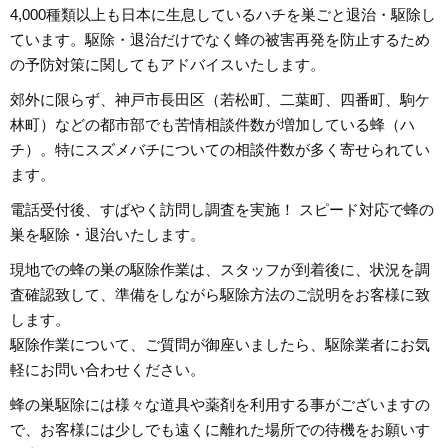
4,000種類以上も日本に生息しているハチを巣ごと退治・駆除し
ています。駆除・退治だけでなく蜂の被害再発を防止するため
の予防対策に関してもアドバイスいたします。
郊外に限らず、神戸市長田区（若松町、二葉町、四番町、駒ケ
林町）などの都市部でも苦情相談件数が増加している蜂（ハ
チ）。特にスズメバチについての相談件数が多く寄せられてい
ます。
電話受付後、すばやく訪問し調査を実施！ スピード対応で蜂の
巣を駆除・退治いたします。
現地での蜂の巣の駆除作業は、スタッフが到着後に、状況を調
査確認致して、準備をしながら駆除方法のご説明をお客様に致
します。
駆除作業について、ご質問が御座いましたら、駆除業者にお気
軽にお問い合わせください。
蜂の巣駆除には様々な道具や薬剤を利用する事がございますの
で、お客様には少しでも遠くに離れた場所での待機をお願いす