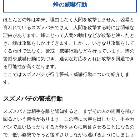
蜂の威嚇行動
ほとんどの蜂は本来、理由もなく人間を攻撃しません。凶暴と
言われているスズメバチでさえ、人間を攻撃する時には明確な
理由があります。蜂にとって人間の動作などが攻撃と映ったと
き、蜂は攻撃をしかけてきます。しかし、いきなり攻撃をして
くるわけではなく、警戒・威嚇行動などを行っています。蜂の
警戒や威嚇行動に気づき、適切な対応をとれば攻撃を回避でき
る可能性が高くなります。
ここではスズメバチが行う警戒・威嚇行動について紹介しま
す。
スズメバチの警戒行動
スズメバチは相手を敵と認知すると、まずその人の周囲を飛び
回るという習性があります。この時に大声を出したり、手やカ
バンで追い払ったりすると蜂をさらに興奮させることになるの
で、低い姿勢でそっと後ずさりしながら逃げるようにしましょ