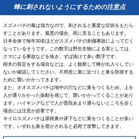
蜂に刺されないようにするための注意点
スズメバチの毒は強力なので、刺されると重度な症状をもたら
すことがあります。最悪の場合、死に至ることもあります。
日本全体で毎年30名ほどがスズメバチの刺傷事故によって亡く
なっているそうです。この数字は野生生物による害としては、
クマによる事故などを抜き、ずば抜けて多い数字です。
樹木の剪定をする場合などは、よく観察して蜂が出入りしてい
ないか確認してください。不用意に巣に近づくと巣を防衛する
ために襲いかかってきます。
また、オオスズメバチは地中の穴などに巣をつくるため、上を
人が通りかかった振動を感じて、襲いかかってくることがあり
ます。ハイキングなどで人が普段あまり通らないところを歩く
場合には注意が必要です。
キイロスズメバチは屋根裏や床下などに巣をつくることが多い
です。いずれも巣を脅かされると必死で攻撃してきます。