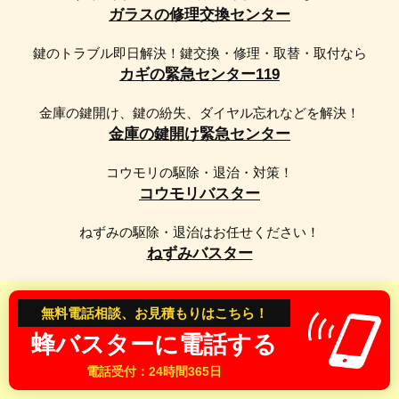
ガラスの修理交換センター
市・川口市・行田市・秩父市・所沢市・飯能市・加須市・
本庄市・東松山市・春日部市・狭山市・羽生市・鴻巣市・
鍵のトラブル即日解決！鍵交換・修理・取替・取付なら
深谷市・上尾市・草加市・越谷市・蕨市・戸田市・入間
カギの緊急センター119
市・朝霞市・志木市・和光市・新座市・桶川市・久喜市・
北本市・八潮市・富士見市・三郷市・蓮田市・坂戸市・幸
金庫の鍵開け、鍵の紛失、ダイヤル忘れなどを解決！
手市・鶴ヶ島市・日高市・吉川市・ふじみ野市・白岡市・
金庫の鍵開け緊急センター
伊奈町・三芳町・毛呂山町・越生町・滑川町・嵐山町・小
川町・川島町・吉見町・鳩山町・ときがわ町・横瀬町・皆
コウモリの駆除・退治・対策！
野町・長瀞町・小鹿野町・東秩父村・美里町・神川町・上
コウモリバスター
里町・寄居町・宮代町・杉戸町・松伏町
ねずみの駆除・退治はお任せください！
【京都府】京都市・北区・上京区・左京区・中京区・東山
ねずみバスター
区・下京区・南区・右京区・伏見区・山科区・西京区・福
知山市・舞鶴市・綾部市・宇治市・宮津市・亀岡市・城陽
Copyright 2022 BEST Corporation. All Rights Reserved.
無料電話相談、お見積もりはこちら！
市・向日市・長岡京市・八幡市・京田辺市・京丹後市・南
丹市・木津川市・町村・乙訓郡・大山崎町・久世郡・久御
蜂バスターに電話する
山町・綴喜郡・井手町・宇治田原町・相楽郡・笠置町・和
電話受付：24時間365日
束町・精華町・南山城村・船井郡・京丹波町・与謝郡・伊