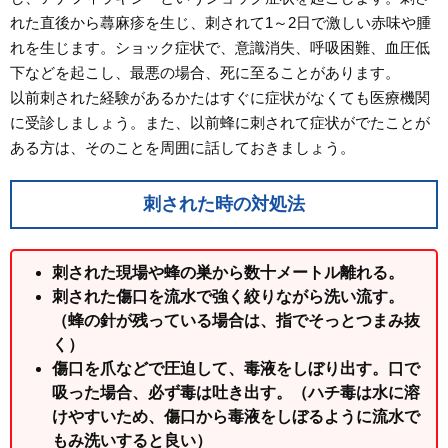
れた直後から蕁麻疹を生じ、刺されて1～2日で激しい赤味や腫
れを生じます。ショック症状で、意識消失、呼吸困難、血圧低
下などを起こし、最悪の場合、死に至ることがあります。
以前刺された経験があるかたはすぐに症状がなくても医療機関
に受診しましょう。また、以前蜂に刺されて症状がでたことが
ある方は、そのことを周囲に話しておきましょう。
刺された時の対処法
刺された現場や蜂の巣から数十メートル離れる。
刺された傷口を流水で強く絞りながら洗い流す。
（蜂の針が残っている場合は、指でそっとつまみ抜
く）
傷口を爪などで圧迫して、毒液をしぼり出す。口で
吸った場合、必ず毒は吐き出す。（ハチ毒は水に溶
けやすいため、傷口から毒液をしぼるように流水で
もみ洗いすると良い）