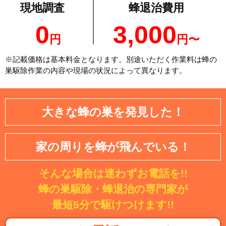
現地調査
蜂退治費用
0
3,000
円
円〜
※記載価格は基本料金となります。別途いただく作業料は蜂の
巣駆除作業の内容や現場の状況によって異なります。
大きな蜂の巣を発見した！
家の周りを蜂が飛んでいる！
そんな場合は迷わずお電話を!!
蜂の巣駆除・蜂退治の専門家が
最短5分で駆けつけます!!