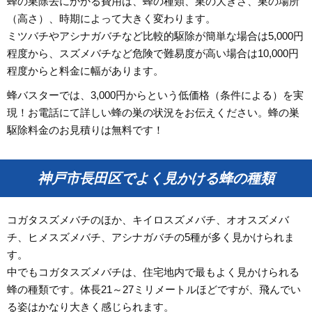
蜂の巣除去にかかる費用は、蜂の種類、巣の大きさ、巣の場所
（高さ）、時期によって大きく変わります。
ミツバチやアシナガバチなど比較的駆除が簡単な場合は5,000円
程度から、スズメバチなど危険で難易度が高い場合は10,000円
程度からと料金に幅があります。
蜂バスターでは、3,000円からという低価格（条件による）を実
現！お電話にて詳しい蜂の巣の状況をお伝えください。蜂の巣
駆除料金のお見積りは無料です！
神戸市長田区でよく見かける蜂の種類
コガタスズメバチのほか、キイロスズメバチ、オオスズメバ
チ、ヒメスズメバチ、アシナガバチの5種が多く見かけられま
す。
中でもコガタスズメバチは、住宅地内で最もよく見かけられる
蜂の種類です。体長21～27ミリメートルほどですが、飛んでい
る姿はかなり大きく感じられます。