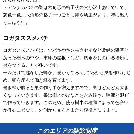
・アシナガバチの巣は六角形の格子状の穴が沢山あいていて、
灰色一色。六角形の格子一つごとに卵や幼虫があり、特に出入
り口はない。
コガタスズメバチ
コガタスズメバチは、ツバキやキンモクセイなど常緑の鬱蒼と
茂った樹木の中や、車庫の屋根下など、風雨をしのげる場所に
巣をつくることが多いです。
一匹だけで越冬した蜂が、暖かくなる5月ごろから巣を作りはじ
め、卵を産んで働き蜂を育てます。
働き蜂が孵ると巣の作り手が増えますので、巣はどんどん大き
くなっていきます。巣は樹木の皮などをかみ砕き、唾液と混ぜ
て作っていきます。このため、使う樹木の種類によって色合い
が微妙に異なり、外側から見るとまだら模様となります。
このエリアの駆除制度