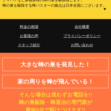
蜂の巣を駆除する蜂バスターの拠点は日本全国にございます。
【東京都】中央区、港区、新宿区、文京区、台東区、墨田
区、江東区、品川区、目黒区、大田区、世田谷区、渋谷
料金の相場
会社概要
区、中野区、杉並区、豊島区、北区、荒川区、板橋区、練
お客様の声
プライバシーポリシー
馬区、足立区、葛飾区、江戸川区、八王子市、立川市、武
蔵野市、三鷹市、青梅市、府中市、昭島市、調布市、町田
スタッフ紹介
お問い合わせ
市、小金井市、小平市、日野市、東村山市、国分寺市、国
立市、福生市、狛江市、東大和市、清瀬市、東久留米市、
武蔵村山市、多摩市、稲城市、羽村市、あきる野市、西東
大きな蜂の巣を発見した！
京市、西多摩郡瑞穂町、西多摩郡日の出町、西多摩郡檜原
村、西多摩郡奥多摩町
家の周りを蜂が飛んでいる！
【神奈川県】横浜市・鶴見区・神奈川区・西区・中区・南
区・保土ケ谷区・磯子区・金沢区・港北区・戸塚区・港南
そんな場合は迷わずお電話を!!
区・旭区・緑区・瀬谷区・栄区・泉区・青葉区・都筑区・
川崎市・川崎区・幸区・中原区・高津区・多摩区・宮前
蜂の巣駆除・蜂退治の専門家が
区・麻生区・相模原市・緑区・中央区・南区・横須賀市・
最短5分で駆けつけます!!